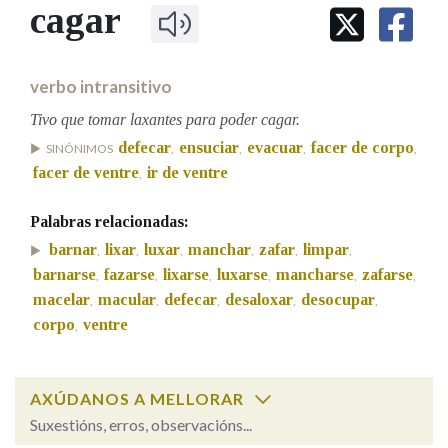
IDENTIDADE CORPORATIVA
cagar
Facebook
Twitter
Youtube
Instagram
Bluesky
BUSCAR NOS LEMAS
FIGURAS HOMENAXEADAS
MARCIAL DEL ADALID
HISTORIA
Comeza por
CASA-MUSEO EMILIA PARDO
verbo intransitivo
BAZÁN
60 ANOS DLG
PRIMAVERA DAS LETRAS
Tivo que tomar laxantes para poder cagar.
Remata por
defecar
ensuciar
evacuar
facer de corpo
PORTAL DAS PALABRAS
SINÓNIMOS
,
,
,
,
facer de ventre
ir de ventre
,
Contén
Palabras relacionadas:
barnar
lixar
luxar
manchar
zafar
limpar
,
,
,
,
,
,
barnarse
fazarse
lixarse
luxarse
mancharse
zafarse
,
,
,
,
,
,
macelar
macular
defecar
desaloxar
desocupar
,
,
,
,
,
BUSCAR NO CONTIDO
corpo
ventre
,
Nas definicións
AXÚDANOS A MELLORAR
Suxestións, erros, observacións...
Nos exemplos