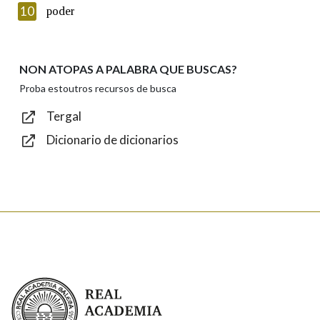
Introduce o código que aparece na imaxe:
10
poder
NON ATOPAS A PALABRA QUE BUSCAS?
Texto de verificación
Proba estoutros recursos de busca
Tergal
Dicionario de dicionarios
Enviar
Real Academia Galega