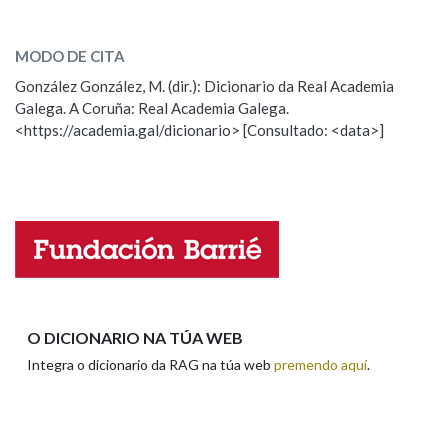
cagar
SOBRE A PALABRA:
MODO DE CITA
Na fraseoloxía
ESCOLLE UNHA OPCIÓN:
González González, M. (dir.): Dicionario da Real Academia
Galega. A Coruña: Real Academia Galega.
Observación
Hai un erro na palabra
<https://academia.gal/dicionario> [Consultado: <data>]
OUTRAS OPCIÓNS DE BUSCA
Propoño mellorar a definición
Actualización
Falta unha voz
Marcas gramaticais
Nome
Pertence a
Apelidos
O DICIONARIO NA TÚA WEB
LIMPAR
BUSCA
Integra o dicionario da RAG na túa web
premendo aquí
.
Enderezo electrónico