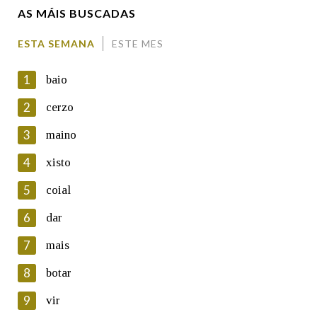
AS MÁIS BUSCADAS
Comentario
ESTA SEMANA
ESTE MES
1
baio
2
cerzo
3
maino
En cumprimento da normativa vixente en materia de
Protección de Datos de Carácter Persoal, a Real Academia
4
xisto
Galega informa a aqueles usuarios que faciliten o seu correo
electrónico, así como calquera outra información de carácter
5
coial
persoal, que estes datos serán obxecto de tratamento
automatizado de carácter confidencial e incorporados aos seus
6
dar
ficheiros informáticos. Así mesmo, os usuarios poderán exercer o
seu dereito de acceso, rectificación, oposición e cancelación dos
7
mais
seus datos poñéndose en contacto connosco.
8
botar
Lin e acepto as condicións da política de
privacidade
9
vir