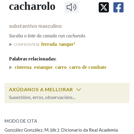
IDENTIDADE CORPORATIVA
cacharolo
Facebook
Twitter
Youtube
Instagram
Bluesky
BUSCAR NOS LEMAS
FIGURAS HOMENAXEADAS
MARCIAL DEL ADALID
HISTORIA
Comeza por
CASA-MUSEO EMILIA PARDO
substantivo masculino
BAZÁN
60 ANOS DLG
PRIMAVERA DAS LETRAS
Sacaba o leite da canada cun cacharolo.
Remata por
1
ferrada
tanque
PORTAL DAS PALABRAS
CONFRÓNTESE
,
Palabras relacionadas:
Contén
cisterna
estanque
carro
carro de combate
,
,
,
AXÚDANOS A MELLORAR
BUSCAR NO CONTIDO
Suxestións, erros, observacións...
Nas definicións
cacharolo
SOBRE A PALABRA:
MODO DE CITA
ESCOLLE UNHA OPCIÓN:
Nos exemplos
González González, M. (dir.): Dicionario da Real Academia