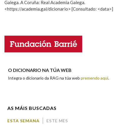
Galega. A Coruña: Real Academia Galega.
Observación
Hai un erro na palabra
<https://academia.gal/dicionario> [Consultado: <data>]
Propoño mellorar a definición
Actualización
Na fraseoloxía
Falta unha voz
Nome
OUTRAS OPCIÓNS DE BUSCA
Marcas gramaticais
Apelidos
O DICIONARIO NA TÚA WEB
Pertence a
Integra o dicionario da RAG na túa web
premendo aquí
.
Enderezo electrónico
LIMPAR
BUSCA
AS MÁIS BUSCADAS
Comentario
ESTA SEMANA
ESTE MES