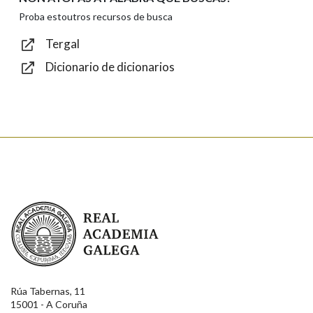
Texto de verificación
Proba estoutros recursos de busca
Tergal
Dicionario de dicionarios
Enviar
Real Academia Galega
Rúa Tabernas, 11
15001 - A Coruña