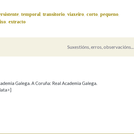
Pertence a
rsistente
temporal
transitorio
viaxeiro
corto
pequeno
,
,
,
,
,
,
ixo
extracto
,
AXUDA NA BUSCA
LIMPAR
BUSCA
Suxestións, erros, observacións...
 Academia Galega. A Coruña: Real Academia Galega.
data>]
Propoño mellorar a definición
Actualización
s