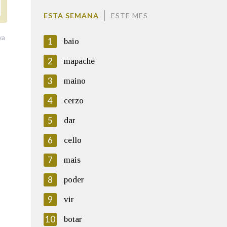
ESTA SEMANA
ESTE MES
va
1
baio
2
mapache
3
maino
4
cerzo
5
dar
6
cello
7
mais
8
poder
9
vir
10
botar