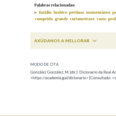
Palabras relacionadas:
Marcas gramaticais
fuxidío
fuxitivo
pertinaz
momentáneo
pe
,
,
,
,
cumprido
grande
curtametraxe
vasto
prol
,
,
,
,
AXÚDANOS A MELLORAR
breve
SOBRE A PALABRA:
MODO DE CITA
ESCOLLE UNHA OPCIÓN:
González González, M. (dir.): Dicionario da Real
<https://academia.gal/dicionario> [Consultado: <
Observación
Hai un erro na palabra
Falta unha voz
Nome
Apelido