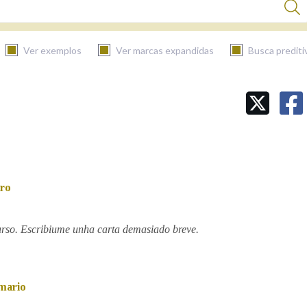
Ver exemplos
Ver marcas expandidas
Busca prediti
BUSCAR NO CONTIDO
Nas definicións
iro
Nos exemplos
urso. Escribiume unha carta demasiado breve.
Na fraseoloxía
mario