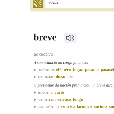
Termo a buscar
breve
BUSCAR NOS LEMAS
Comeza por
adxectivo
A súa estancia no cargo foi breve.
efémero
fugaz
pasadío
pasaxe
SINÓNIMOS
,
,
,
Remata por
duradeiro
ANTÓNIMO
O presidente da nación pronunciou un breve disc
Contén
curto
SINÓNIMO
extenso
longo
ANTÓNIMOS
,
conciso
lacónico
sucinto
su
CONFRÓNTESE
,
,
,
OUTRAS OPCIÓNS DE BUSCA