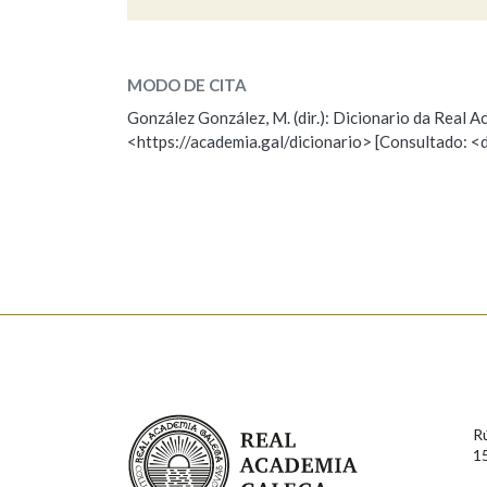
barazal
Marcas gramaticais
SOBRE A PALABRA:
MODO DE CITA
ESCOLLE UNHA OPCIÓN:
González González, M. (dir.): Dicionario da Real
<https://academia.gal/dicionario> [Consultado: <
Observación
Hai un erro na palabra
Falta unha voz
Nome
Apelido
Enderezo electrónico
Real Academia Galega
Comentario
R
1