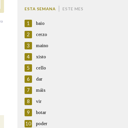
ESTA SEMANA
ESTE MES
va
1
baio
2
cerzo
3
maino
4
xisto
5
cello
6
dar
7
máis
8
vir
9
botar
10
poder