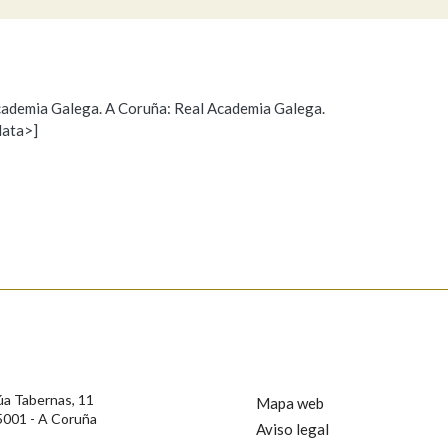
Pertence a
 Academia Galega. A Coruña: Real Academia Galega.
data>]
Propoño mellorar a definición
Actualización
AXUDA NA BUSCA
LIMPAR
BUSCA
s
úa Tabernas, 11
Mapa web
5001 - A Coruña
Aviso legal