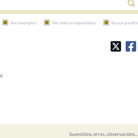
Ver exemplos
Ver marcas expandidas
Busca prediti
BUSCAR NO CONTIDO
Nas definicións
l.
Nos exemplos
Na fraseoloxía
Suxestións, erros, observacións...