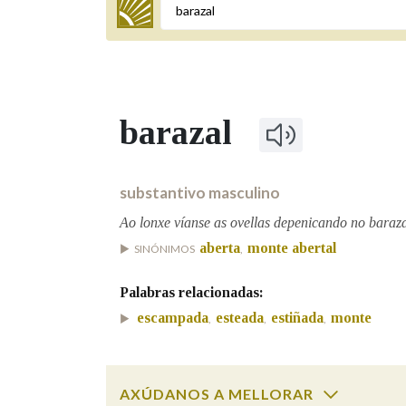
Termo a buscar
barazal
BUSCAR NOS LEMAS
Comeza por
substantivo masculino
Ao lonxe víanse as ovellas depenicando no baraza
aberta
monte abertal
SINÓNIMOS
,
Remata por
Palabras relacionadas:
escampada
esteada
estiñada
monte
,
,
,
Contén
AXÚDANOS A MELLORAR
OUTRAS OPCIÓNS DE BUSCA