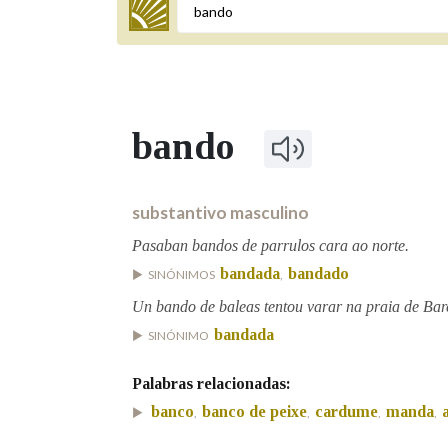
Termo a buscar
bando
BUSCAR NOS LEMAS
Comeza por
substantivo masculino
Pasaban bandos de parrulos cara ao norte.
bandada
bandado
SINÓNIMOS
,
Remata por
Un bando de baleas tentou varar na praia de Bare
bandada
SINÓNIMO
Contén
Palabras relacionadas:
banco
banco de peixe
cardume
manda
,
,
,
,
OUTRAS OPCIÓNS DE BUSCA