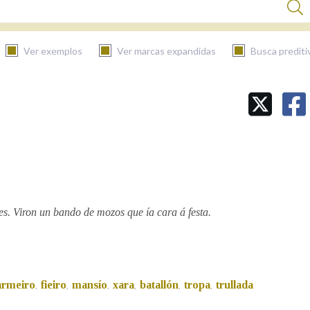
Ver exemplos
Ver marcas expandidas
Busca prediti
BUSCAR NO CONTIDO
Nas definicións
Nos exemplos
s. Viron un bando de mozos que ía cara á festa.
Na fraseoloxía
armeiro
fieiro
mansío
xara
batallón
tropa
trullada
,
,
,
,
,
,