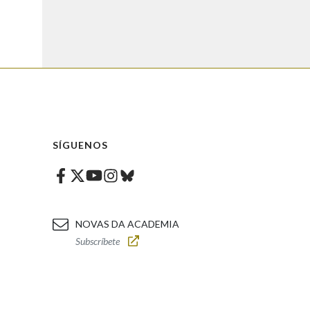
SÍGUENOS
Facebook
Twitter
Instagram
Bluesky
Youtube
NOVAS DA ACADEMIA
Subscríbete