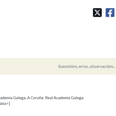
Pertence a
AXUDA NA BUSCA
LIMPAR
BUSCA
Suxestións, erros, observacións...
 Academia Galega. A Coruña: Real Academia Galega.
data>]