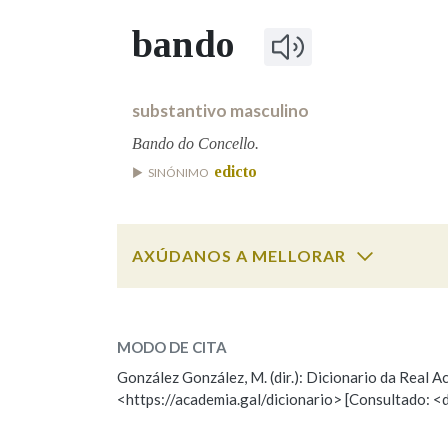
bando
Marcas gramaticais
substantivo masculino
Bando do Concello.
edicto
SINÓNIMO
AXÚDANOS A MELLORAR
Cal é a palabra?
bando
(grupo)
MODO DE CITA
González González, M. (dir.): Dicionario da Real
bando
(mandato ou documento)
<https://academia.gal/dicionario> [Consultado: <
ESCOLLE UNHA OPCIÓN: