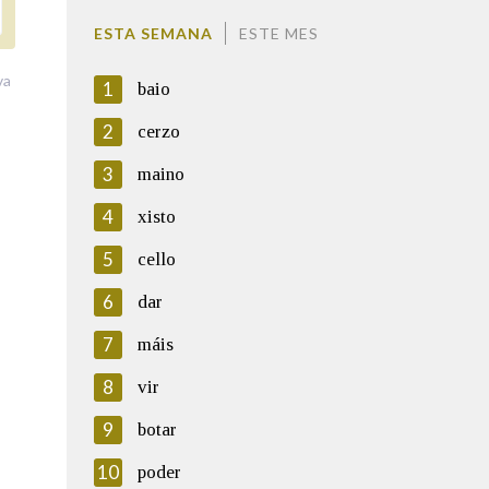
ESTA SEMANA
ESTE MES
va
1
baio
2
cerzo
3
maino
4
xisto
5
cello
6
dar
7
máis
8
vir
9
botar
10
poder