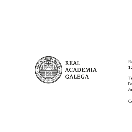
Observación
Hai un erro na palabra
Falta unha voz
Nome
Apelido
Real Academia Galega
R
Enderezo electrónico
1
T
F
Comentario
A
C