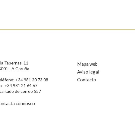
Propoño mellorar a definición
Actualización
s
úa Tabernas, 11
Mapa web
5001 - A Coruña
Aviso legal
Contacto
eléfono: +34 981 20 73 08
ax: +34 981 21 64 67
partado de correo 557
ontacta connosco