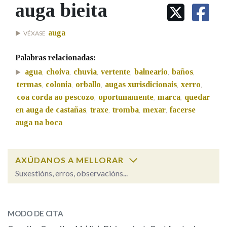
IDENTIDADE CORPORATIVA
auga bieita
Facebook
Twitter
Youtube
Instagram
Bluesky
BUSCAR NOS LEMAS
FIGURAS HOMENAXEADAS
MARCIAL DEL ADALID
HISTORIA
Comeza por
auga
VÉXASE
CASA-MUSEO EMILIA PARDO
BAZÁN
60 ANOS DLG
Palabras relacionadas:
PRIMAVERA DAS LETRAS
Remata por
agua
choiva
chuvia
vertente
balneario
baños
,
,
,
,
,
,
PORTAL DAS PALABRAS
termas
colonia
orballo
augas xurisdicionais
xerro
,
,
,
,
,
coa corda ao pescozo
oportunamente
marca
quedar
,
,
,
en auga de castañas
traxe
tromba
mexar
facerse
Contén
,
,
,
,
auga na boca
BUSCAR NO CONTIDO
AXÚDANOS A MELLORAR
Suxestións, erros, observacións...
Nas definicións
auga bieita
SOBRE A PALABRA:
MODO DE CITA
Nos exemplos
ESCOLLE UNHA OPCIÓN: