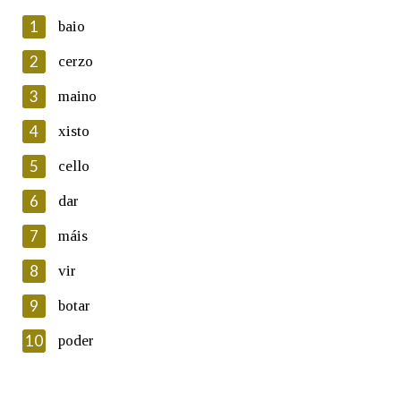
1
baio
2
cerzo
3
maino
En cumprimento da normativa vixente en materia de
Protección de Datos de Carácter Persoal, a Real Academia
4
xisto
Galega informa a aqueles usuarios que faciliten o seu correo
electrónico, así como calquera outra información de carácter
5
cello
persoal, que estes datos serán obxecto de tratamento
automatizado de carácter confidencial e incorporados aos seus
6
dar
ficheiros informáticos. Así mesmo, os usuarios poderán exercer o
seu dereito de acceso, rectificación, oposición e cancelación dos
7
máis
seus datos poñéndose en contacto connosco.
8
vir
Lin e acepto as condicións da política de
privacidade
9
botar
Introduce o código que aparece na imaxe:
10
poder