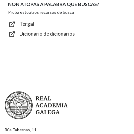
NON ATOPAS A PALABRA QUE BUSCAS?
Texto de verificación
Proba estoutros recursos de busca
Tergal
Dicionario de dicionarios
Enviar
Real Academia Galega
Rúa Tabernas, 11