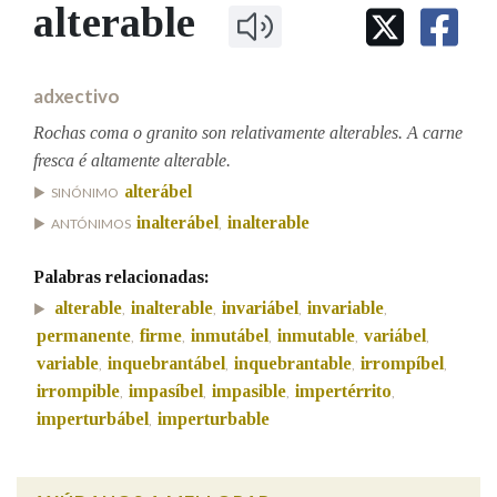
IDENTIDADE CORPORATIVA
alterable
Facebook
Twitter
Youtube
Instagram
Bluesky
BUSCAR NOS LEMAS
FIGURAS HOMENAXEADAS
MARCIAL DEL ADALID
HISTORIA
Comeza por
CASA-MUSEO EMILIA PARDO
adxectivo
BAZÁN
60 ANOS DLG
PRIMAVERA DAS LETRAS
Rochas coma o granito son relativamente alterables. A carne
Remata por
fresca é altamente alterable.
PORTAL DAS PALABRAS
alterábel
SINÓNIMO
inalterábel
inalterable
ANTÓNIMOS
,
Contén
Palabras relacionadas:
alterable
inalterable
invariábel
invariable
,
,
,
,
permanente
firme
inmutábel
inmutable
variábel
,
,
,
,
,
BUSCAR NO CONTIDO
variable
inquebrantábel
inquebrantable
irrompíbel
,
,
,
,
Nas definicións
irrompible
impasíbel
impasible
impertérrito
,
,
,
,
imperturbábel
imperturbable
,
Nos exemplos