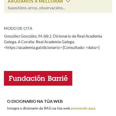
AXÚDANOS A MELLORAR
Suxestións, erros, observacións...
Na fraseoloxía
alterable
SOBRE A PALABRA:
MODO DE CITA
ESCOLLE UNHA OPCIÓN:
González González, M. (dir.): Dicionario da Real Academia
OUTRAS OPCIÓNS DE BUSCA
Galega. A Coruña: Real Academia Galega.
Observación
Hai un erro na palabra
<https://academia.gal/dicionario> [Consultado: <data>]
Marcas gramaticais
Propoño mellorar a definición
Actualización
Falta unha voz
Pertence a
Nome
LIMPAR
BUSCA
Apelidos
O DICIONARIO NA TÚA WEB
Integra o dicionario da RAG na túa web
premendo aquí
.