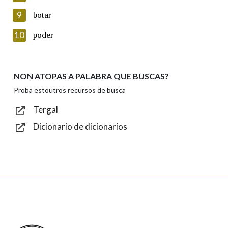
privacidade
9
botar
Introduce o código que aparece na imaxe:
10
poder
NON ATOPAS A PALABRA QUE BUSCAS?
Texto de verificación
Proba estoutros recursos de busca
Tergal
Dicionario de dicionarios
Enviar
Real Academia Galega