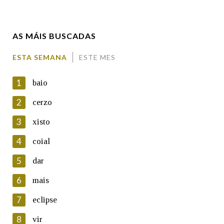
Enderezo electrónico
AS MÁIS BUSCADAS
Comentario
ESTA SEMANA
ESTE MES
1
baio
2
cerzo
3
xisto
En cumprimento da normativa vixente en materia de
Protección de Datos de Carácter Persoal, a Real Academia
4
coial
Galega informa a aqueles usuarios que faciliten o seu correo
electrónico, así como calquera outra información de carácter
5
dar
persoal, que estes datos serán obxecto de tratamento
automatizado de carácter confidencial e incorporados aos seus
6
mais
ficheiros informáticos. Así mesmo, os usuarios poderán exercer o
seu dereito de acceso, rectificación, oposición e cancelación dos
7
eclipse
seus datos poñéndose en contacto connosco.
8
vir
Lin e acepto as condicións da política de