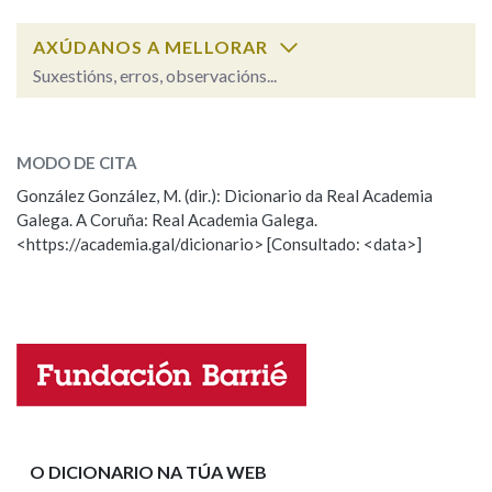
AXÚDANOS A MELLORAR
Na fraseoloxía
Suxestións, erros, observacións...
variable
SOBRE A PALABRA:
OUTRAS OPCIÓNS DE BUSCA
MODO DE CITA
ESCOLLE UNHA OPCIÓN:
González González, M. (dir.): Dicionario da Real Academia
Marcas gramaticais
Galega. A Coruña: Real Academia Galega.
Observación
Hai un erro na palabra
<https://academia.gal/dicionario> [Consultado: <data>]
Propoño mellorar a definición
Actualización
Pertence a
Falta unha voz
Nome
LIMPAR
BUSCA
Apelidos
O DICIONARIO NA TÚA WEB