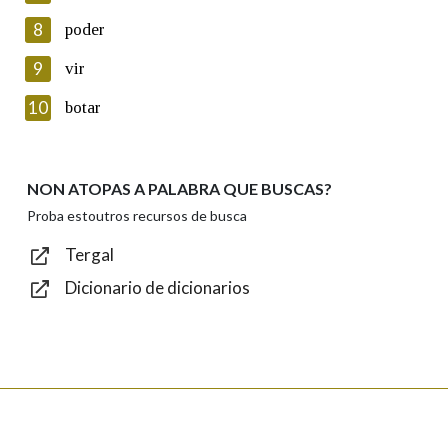
8
poder
Lin e acepto as condicións da política de
privacidade
9
vir
Introduce o código que aparece na imaxe:
10
botar
NON ATOPAS A PALABRA QUE BUSCAS?
Texto de verificación
Proba estoutros recursos de busca
Tergal
Dicionario de dicionarios
Enviar