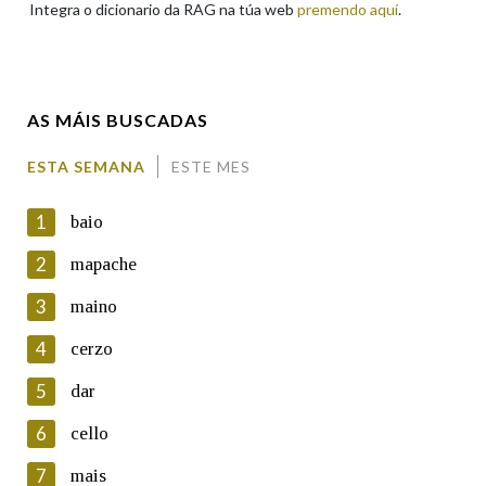
Integra o dicionario da RAG na túa web
premendo aquí
.
Enderezo electrónico
AS MÁIS BUSCADAS
Comentario
ESTA SEMANA
ESTE MES
1
baio
2
mapache
3
maino
En cumprimento da normativa vixente en materia de
Protección de Datos de Carácter Persoal, a Real Academia
4
cerzo
Galega informa a aqueles usuarios que faciliten o seu correo
electrónico, así como calquera outra información de carácter
5
dar
persoal, que estes datos serán obxecto de tratamento
automatizado de carácter confidencial e incorporados aos seus
6
cello
ficheiros informáticos. Así mesmo, os usuarios poderán exercer o
seu dereito de acceso, rectificación, oposición e cancelación dos
7
mais
seus datos poñéndose en contacto connosco.