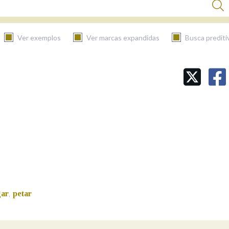
Ver exemplos
Ver marcas expandidas
Busca prediti
BUSCAR NO CONTIDO
Nas definicións
Nos exemplos
Na fraseoloxía
gar
petar
,