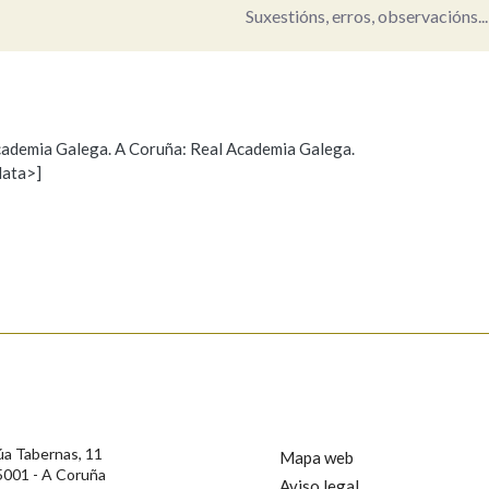
Suxestións, erros, observacións...
Pertence a
 Academia Galega. A Coruña: Real Academia Galega.
AXUDA NA BUSCA
LIMPAR
BUSCA
data>]
Propoño mellorar a definición
Actualización
s
úa Tabernas, 11
Mapa web
5001 - A Coruña
Aviso legal