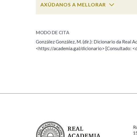
AXÚDANOS A MELLORAR
Marcas gramaticais
afatar
SOBRE A PALABRA:
MODO DE CITA
ESCOLLE UNHA OPCIÓN:
González González, M. (dir.): Dicionario da Real
<https://academia.gal/dicionario> [Consultado: <
Observación
Hai un erro na palabra
Falta unha voz
Nome
Apelido
Enderezo electrónico
Real Academia Galega
R
Comentario
1