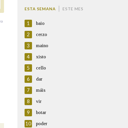
ESTA SEMANA
ESTE MES
va
1
baio
2
cerzo
3
maino
4
xisto
5
cello
6
dar
7
máis
8
vir
9
botar
10
poder