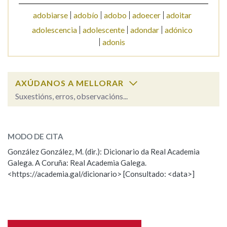
adobiarse
adobío
adobo
adoecer
adoitar
Na fraseoloxía
adolescencia
adolescente
adondar
adónico
adonis
OUTRAS OPCIÓNS DE BUSCA
AXÚDANOS A MELLORAR
Marcas gramaticais
Suxestións, erros, observacións...
adoito
SOBRE A PALABRA:
Pertence a
MODO DE CITA
ESCOLLE UNHA OPCIÓN:
González González, M. (dir.): Dicionario da Real Academia
Galega. A Coruña: Real Academia Galega.
Observación
Hai un erro na palabra
<https://academia.gal/dicionario> [Consultado: <data>]
LIMPAR
BUSCA
Propoño mellorar a definición
Actualización
Falta unha voz