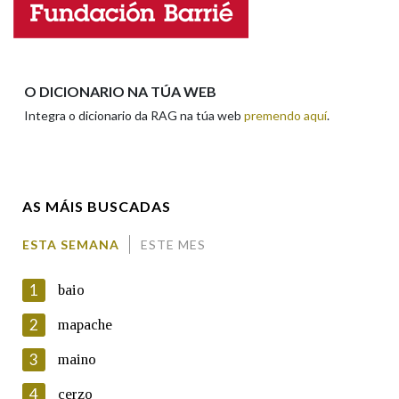
Nome
Apelidos
O DICIONARIO NA TÚA WEB
Integra o dicionario da RAG na túa web
premendo aquí
.
Enderezo electrónico
AS MÁIS BUSCADAS
Comentario
ESTA SEMANA
ESTE MES
1
baio
2
mapache
3
maino
En cumprimento da normativa vixente en materia de
Protección de Datos de Carácter Persoal, a Real Academia
4
cerzo