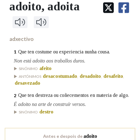
IDENTIDADE CORPORATIVA
adoito
, adoita
Facebook
Twitter
Youtube
Instagram
Bluesky
BUSCAR NOS LEMAS
FIGURAS HOMENAXEADAS
MARCIAL DEL ADALID
HISTORIA
Comeza por
CASA-MUSEO EMILIA PARDO
BAZÁN
60 ANOS DLG
PRIMAVERA DAS LETRAS
adxectivo
Remata por
PORTAL DAS PALABRAS
Que ten costume ou experiencia nunha cousa.
1
Non está adoito aos traballos duros.
afeito
Contén
SINÓNIMO
desacostumado
desadoito
desafeito
ANTÓNIMOS
,
,
,
desavezado
Que ten destreza ou coñecementos en materia de algo.
2
BUSCAR NO CONTIDO
É adoito na arte de construír versos.
Nas definicións
destro
SINÓNIMO
Nos exemplos
Antes e despois de
adoito