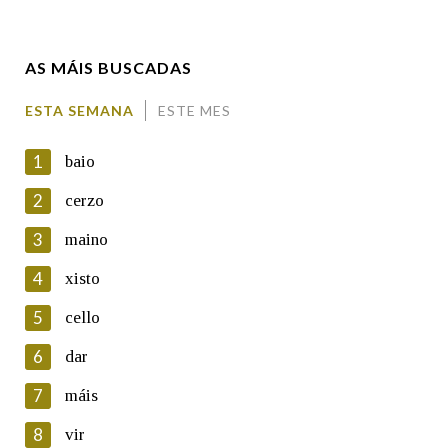
Enderezo electrónico
AS MÁIS BUSCADAS
Comentario
ESTA SEMANA
ESTE MES
1
baio
2
cerzo
3
maino
En cumprimento da normativa vixente en materia de
Protección de Datos de Carácter Persoal, a Real Academia
4
xisto
Galega informa a aqueles usuarios que faciliten o seu correo
electrónico, así como calquera outra información de carácter
5
cello
persoal, que estes datos serán obxecto de tratamento
automatizado de carácter confidencial e incorporados aos seus
6
dar
ficheiros informáticos. Así mesmo, os usuarios poderán exercer o
seu dereito de acceso, rectificación, oposición e cancelación dos
7
máis
seus datos poñéndose en contacto connosco.
8
vir
Lin e acepto as condicións da política de