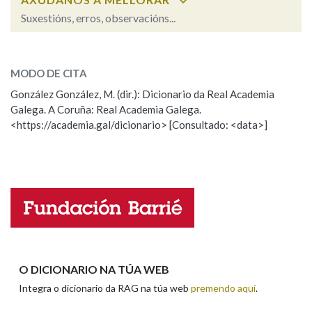
Suxestións, erros, observacións...
Na fraseoloxía
acirrar
SOBRE A PALABRA:
MODO DE CITA
ESCOLLE UNHA OPCIÓN:
González González, M. (dir.): Dicionario da Real Academia
OUTRAS OPCIÓNS DE BUSCA
Galega. A Coruña: Real Academia Galega.
Observación
Hai un erro na palabra
<https://academia.gal/dicionario> [Consultado: <data>]
Marcas gramaticais
Propoño mellorar a definición
Actualización
Falta unha voz
Pertence a
Nome
LIMPAR
BUSCA
Apelidos
O DICIONARIO NA TÚA WEB
Integra o dicionario da RAG na túa web
premendo aquí
.