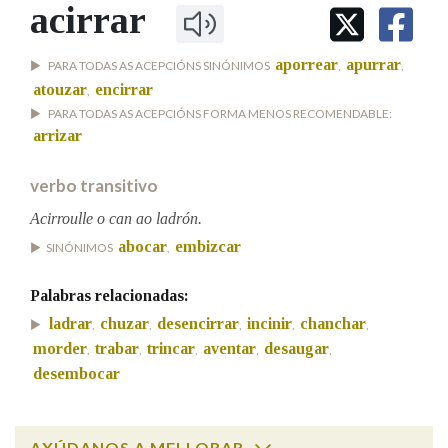
IDENTIDADE CORPORATIVA
acirrar
Facebook
Twitter
Youtube
Instagram
Bluesky
BUSCAR NOS LEMAS
FIGURAS HOMENAXEADAS
MARCIAL DEL ADALID
HISTORIA
Comeza por
aporrear
apurrar
PARA TODAS AS ACEPCIÓNS SINÓNIMOS
,
,
CASA-MUSEO EMILIA PARDO
BAZÁN
60 ANOS DLG
atouzar
encirrar
,
PARA TODAS AS ACEPCIÓNS FORMA MENOS RECOMENDABLE:
PRIMAVERA DAS LETRAS
arrizar
Remata por
PORTAL DAS PALABRAS
verbo transitivo
Contén
Acirroulle o can ao ladrón.
abocar
embizcar
SINÓNIMOS
,
Palabras relacionadas:
BUSCAR NO CONTIDO
ladrar
chuzar
desencirrar
incinir
chanchar
,
,
,
,
,
morder
trabar
trincar
aventar
desaugar
Nas definicións
,
,
,
,
,
desembocar
Nos exemplos
AXÚDANOS A MELLORAR