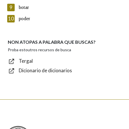
privacidade
9
botar
Introduce o código que aparece na imaxe:
10
poder
NON ATOPAS A PALABRA QUE BUSCAS?
Texto de verificación
Proba estoutros recursos de busca
Tergal
Dicionario de dicionarios
Enviar
Real Academia Galega