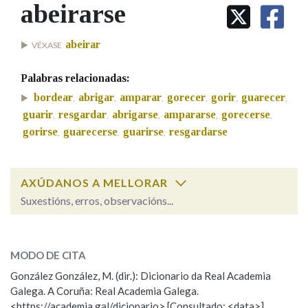
IDENTIDADE CORPORATIVA
abeirarse
Facebook
Twitter
Youtube
Instagram
Bluesky
BUSCAR NOS LEMAS
FIGURAS HOMENAXEADAS
MARCIAL DEL ADALID
HISTORIA
Comeza por
abeirar
VÉXASE
CASA-MUSEO EMILIA PARDO
BAZÁN
60 ANOS DLG
Palabras relacionadas:
PRIMAVERA DAS LETRAS
Remata por
bordear
abrigar
amparar
gorecer
gorir
guarecer
,
,
,
,
,
,
PORTAL DAS PALABRAS
guarir
resgardar
abrigarse
ampararse
gorecerse
,
,
,
,
,
gorirse
guarecerse
guarirse
resgardarse
,
,
,
Contén
AXÚDANOS A MELLORAR
Suxestións, erros, observacións...
BUSCAR NO CONTIDO
abeirarse
SOBRE A PALABRA:
Nas definicións
MODO DE CITA
ESCOLLE UNHA OPCIÓN:
González González, M. (dir.): Dicionario da Real Academia
Galega. A Coruña: Real Academia Galega.
Observación
Hai un erro na palabra
Nos exemplos
<https://academia.gal/dicionario> [Consultado: <data>]