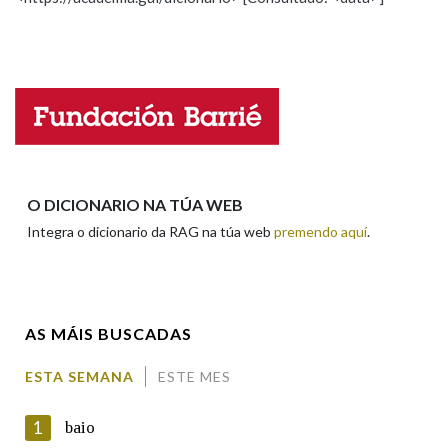
Propoño mellorar a definición
Actualización
Falta unha voz
Na fraseoloxía
Nome
OUTRAS OPCIÓNS DE BUSCA
Marcas gramaticais
Apelidos
O DICIONARIO NA TÚA WEB
Integra o dicionario da RAG na túa web
premendo aquí
.
Pertence a
Enderezo electrónico
AS MÁIS BUSCADAS
LIMPAR
BUSCA
Comentario
ESTA SEMANA
ESTE MES
1
baio