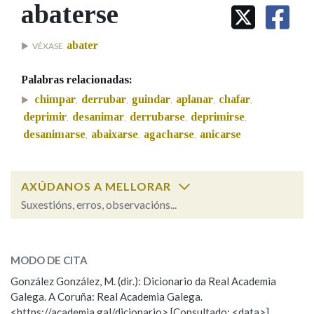
IDENTIDADE CORPORATIVA
abaterse
Facebook
Twitter
Youtube
Instagram
Bluesky
BUSCAR NOS LEMAS
FIGURAS HOMENAXEADAS
MARCIAL DEL ADALID
HISTORIA
Comeza por
abater
VÉXASE
CASA-MUSEO EMILIA PARDO
BAZÁN
60 ANOS DLG
Palabras relacionadas:
PRIMAVERA DAS LETRAS
Remata por
chimpar
derrubar
guindar
aplanar
chafar
,
,
,
,
,
PORTAL DAS PALABRAS
deprimir
desanimar
derrubarse
deprimirse
,
,
,
,
desanimarse
abaixarse
agacharse
anicarse
,
,
,
Contén
AXÚDANOS A MELLORAR
Suxestións, erros, observacións...
BUSCAR NO CONTIDO
abaterse
SOBRE A PALABRA:
Nas definicións
MODO DE CITA
ESCOLLE UNHA OPCIÓN:
González González, M. (dir.): Dicionario da Real Academia
Galega. A Coruña: Real Academia Galega.
Observación
Hai un erro na palabra
Nos exemplos
<https://academia.gal/dicionario> [Consultado: <data>]