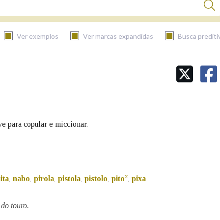
Ver exemplos
Ver marcas expandidas
Busca prediti
BUSCAR NO CONTIDO
Nas definicións
e para copular e miccionar.
Nos exemplos
Na fraseoloxía
2
ita
nabo
pirola
pistola
pistolo
pito
pixa
,
,
,
,
,
,
 do touro.