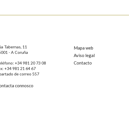
s
úa Tabernas, 11
Mapa web
5001 - A Coruña
Aviso legal
Contacto
eléfono: +34 981 20 73 08
ax: +34 981 21 64 67
partado de correo 557
ontacta connosco
rotección de Datos de Carácter Persoal, a Real Academia Galega informa a
, así como calquera outra información de carácter persoal, que estes datos
confidencial e incorporados aos seus ficheiros informáticos. Así mesmo, os
ificación, oposición e cancelación dos seus datos poñéndose en contacto
privacidade