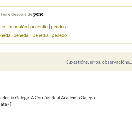
Pertence a
tes e despois de
pene
ulo
pendulón
pendullo
pendurar
eneda
penedal
penedía
penedo
AXUDA NA BUSCA
LIMPAR
BUSCA
Suxestións, erros, observacións...
 Academia Galega. A Coruña: Real Academia Galega.
data>]
Propoño mellorar a definición
Actualización