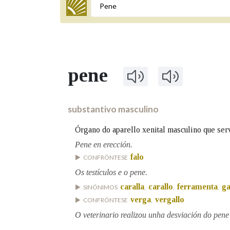
Termo a buscar
pene
BUSCAR NOS LEMAS
Comeza por
substantivo masculino
Órgano do aparello xenital masculino que serv
Remata por
Pene en erección.
falo
CONFRÓNTESE
Os testículos e o pene.
Contén
caralla
carallo
ferramenta
ga
SINÓNIMOS
,
,
,
verga
vergallo
CONFRÓNTESE
,
O veterinario realizou unha desviación do pene
OUTRAS OPCIÓNS DE BUSCA