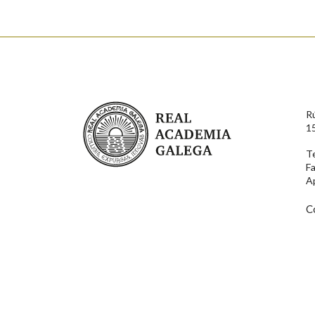
Nome
Apelido
Enderezo electrónico
Real Academia Galega
R
Comentario
1
T
F
A
C
En cumprimento da normativa vixente en materia de P
aqueles usuarios que faciliten o seu correo electrónico
serán obxecto de tratamento automatizado de carácter 
usuarios poderán exercer o seu dereito de acceso, rect
connosco.
Lin e acepto as condicións da política de 