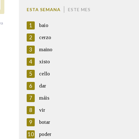
ESTA SEMANA
ESTE MES
va
1
baio
2
cerzo
3
maino
4
xisto
5
cello
6
dar
7
máis
8
vir
9
botar
10
poder