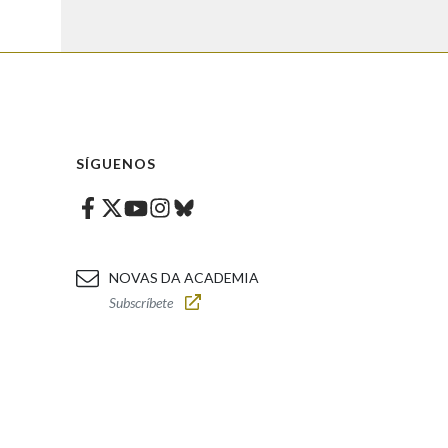
SÍGUENOS
Facebook
Twitter
Instagram
Bluesky
Youtube
NOVAS DA ACADEMIA
Subscríbete