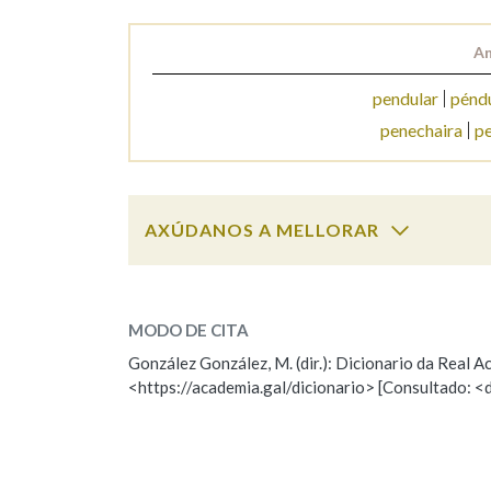
Marcas gramaticais
An
pendular
pénd
penechaira
p
AXÚDANOS A MELLORAR
pene
SOBRE A PALABRA:
MODO DE CITA
ESCOLLE UNHA OPCIÓN:
González González, M. (dir.): Dicionario da Real
<https://academia.gal/dicionario> [Consultado: <
Observación
Hai un erro na palabra
Falta unha voz