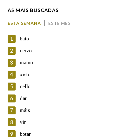
AS MÁIS BUSCADAS
Comentario
ESTA SEMANA
ESTE MES
1
baio
2
cerzo
3
maino
En cumprimento da normativa vixente en materia de
Protección de Datos de Carácter Persoal, a Real Academia
4
xisto
Galega informa a aqueles usuarios que faciliten o seu correo
electrónico, así como calquera outra información de carácter
5
cello
persoal, que estes datos serán obxecto de tratamento
automatizado de carácter confidencial e incorporados aos seus
6
dar
ficheiros informáticos. Así mesmo, os usuarios poderán exercer o
seu dereito de acceso, rectificación, oposición e cancelación dos
7
máis
seus datos poñéndose en contacto connosco.
8
vir
Lin e acepto as condicións da política de
privacidade
9
botar