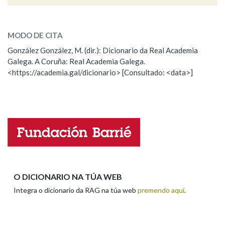
maricas
SOBRE A PALABRA:
Na fraseoloxía
MODO DE CITA
ESCOLLE UNHA OPCIÓN:
González González, M. (dir.): Dicionario da Real Academia
Galega. A Coruña: Real Academia Galega.
Observación
Hai un erro na palabra
<https://academia.gal/dicionario> [Consultado: <data>]
OUTRAS OPCIÓNS DE BUSCA
Propoño mellorar a definición
Actualización
Marcas gramaticais
Falta unha voz
Nome
Pertence a
Apelidos
LIMPAR
BUSCA
O DICIONARIO NA TÚA WEB
Integra o dicionario da RAG na túa web
premendo aquí
.
Enderezo electrónico