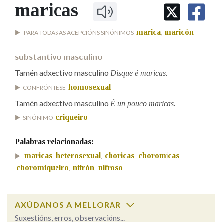
IDENTIDADE CORPORATIVA
maricas
Facebook
Twitter
Youtube
Instagram
Bluesky
BUSCAR NOS LEMAS
FIGURAS HOMENAXEADAS
MARCIAL DEL ADALID
HISTORIA
Comeza por
marica
maricón
PARA TODAS AS ACEPCIÓNS SINÓNIMOS
,
CASA-MUSEO EMILIA PARDO
BAZÁN
60 ANOS DLG
substantivo masculino
PRIMAVERA DAS LETRAS
Remata por
Tamén adxectivo masculino
Disque é maricas.
PORTAL DAS PALABRAS
homosexual
CONFRÓNTESE
Tamén adxectivo masculino
É un pouco maricas.
Contén
criqueiro
SINÓNIMO
Palabras relacionadas:
BUSCAR NO CONTIDO
maricas
heterosexual
choricas
choromicas
,
,
,
,
choromiqueiro
nifrón
nifroso
,
,
Nas definicións
AXÚDANOS A MELLORAR
Nos exemplos
Suxestións, erros, observacións...