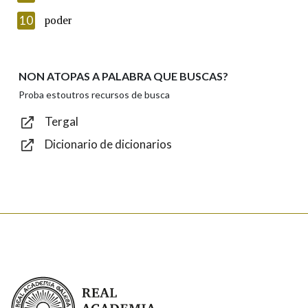
Introduce o código que aparece na imaxe:
10
poder
NON ATOPAS A PALABRA QUE BUSCAS?
Texto de verificación
Proba estoutros recursos de busca
Tergal
Dicionario de dicionarios
Enviar
Real Academia Galega