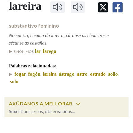
IDENTIDADE CORPORATIVA
lareira
Facebook
Twitter
Youtube
Instagram
Bluesky
BUSCAR NOS LEMAS
FIGURAS HOMENAXEADAS
MARCIAL DEL ADALID
HISTORIA
Comeza por
CASA-MUSEO EMILIA PARDO
substantivo feminino
BAZÁN
60 ANOS DLG
PRIMAVERA DAS LETRAS
No canizo, encima da lareira, cúranse os chourizos e
Remata por
sécanse as castañas.
PORTAL DAS PALABRAS
lar
larega
SINÓNIMOS
,
Contén
Palabras relacionadas:
fogar
fogón
lareira
ástrago
astro
estrado
sollo
,
,
,
,
,
,
,
solo
BUSCAR NO CONTIDO
AXÚDANOS A MELLORAR
Nas definicións
Suxestións, erros, observacións...
lareira
SOBRE A PALABRA:
Nos exemplos