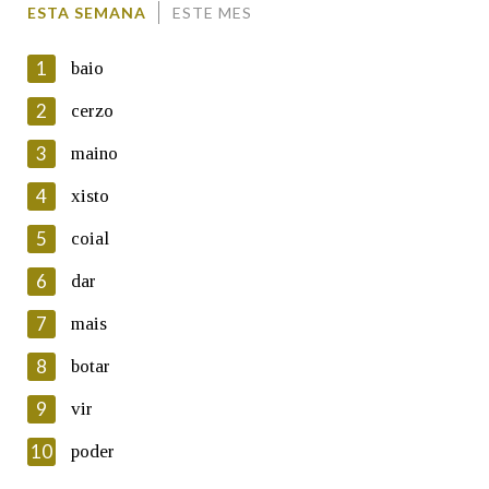
ESTA SEMANA
ESTE MES
1
baio
2
cerzo
3
maino
En cumprimento da normativa vixente en materia de
Protección de Datos de Carácter Persoal, a Real Academia
4
xisto
Galega informa a aqueles usuarios que faciliten o seu correo
electrónico, así como calquera outra información de carácter
5
coial
persoal, que estes datos serán obxecto de tratamento
automatizado de carácter confidencial e incorporados aos seus
6
dar
ficheiros informáticos. Así mesmo, os usuarios poderán exercer o
seu dereito de acceso, rectificación, oposición e cancelación dos
7
mais
seus datos poñéndose en contacto connosco.
8
botar
Lin e acepto as condicións da política de
privacidade
9
vir
Introduce o código que aparece na imaxe:
10
poder