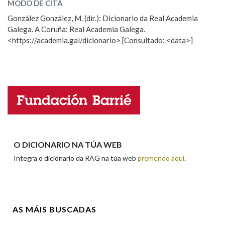
MODO DE CITA
ESCOLLE UNHA OPCIÓN:
González González, M. (dir.): Dicionario da Real Academia
Na fraseoloxía
Galega. A Coruña: Real Academia Galega.
Observación
Hai un erro na palabra
<https://academia.gal/dicionario> [Consultado: <data>]
Propoño mellorar a definición
Actualización
Falta unha voz
OUTRAS OPCIÓNS DE BUSCA
Marcas gramaticais
Nome
Pertence a
Apelidos
O DICIONARIO NA TÚA WEB
Integra o dicionario da RAG na túa web
premendo aquí
.
LIMPAR
BUSCA
Enderezo electrónico
AS MÁIS BUSCADAS
Comentario