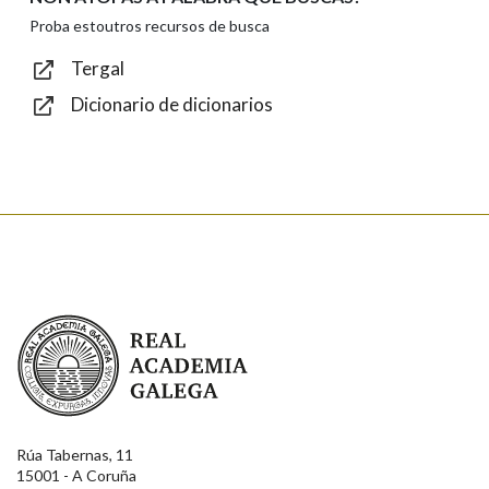
Texto de verificación
Proba estoutros recursos de busca
Tergal
Dicionario de dicionarios
Enviar
Real Academia Galega
Rúa Tabernas, 11
15001 - A Coruña