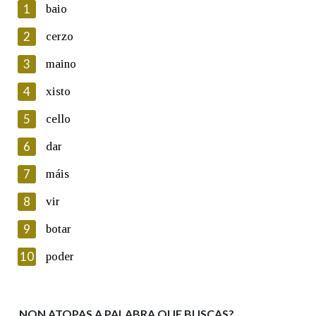
1
baio
2
cerzo
3
maino
En cumprimento da normativa vixente en materia de
Protección de Datos de Carácter Persoal, a Real Academia
4
xisto
Galega informa a aqueles usuarios que faciliten o seu correo
electrónico, así como calquera outra información de carácter
5
cello
persoal, que estes datos serán obxecto de tratamento
automatizado de carácter confidencial e incorporados aos seus
6
dar
ficheiros informáticos. Así mesmo, os usuarios poderán exercer o
seu dereito de acceso, rectificación, oposición e cancelación dos
7
máis
seus datos poñéndose en contacto connosco.
8
vir
Lin e acepto as condicións da política de
privacidade
9
botar
Introduce o código que aparece na imaxe:
10
poder
NON ATOPAS A PALABRA QUE BUSCAS?