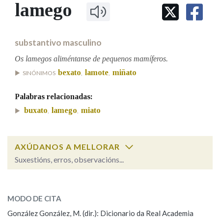
IDENTIDADE CORPORATIVA
lamego
Facebook
Twitter
Youtube
Instagram
Bluesky
BUSCAR NOS LEMAS
FIGURAS HOMENAXEADAS
MARCIAL DEL ADALID
HISTORIA
Comeza por
CASA-MUSEO EMILIA PARDO
substantivo masculino
BAZÁN
60 ANOS DLG
PRIMAVERA DAS LETRAS
Os lamegos aliméntanse de pequenos mamíferos.
Remata por
bexato
lamote
miñato
PORTAL DAS PALABRAS
SINÓNIMOS
,
,
Palabras relacionadas:
Contén
buxato
lamego
miato
,
,
AXÚDANOS A MELLORAR
BUSCAR NO CONTIDO
Suxestións, erros, observacións...
Nas definicións
lamego
SOBRE A PALABRA:
MODO DE CITA
ESCOLLE UNHA OPCIÓN:
Nos exemplos
González González, M. (dir.): Dicionario da Real Academia