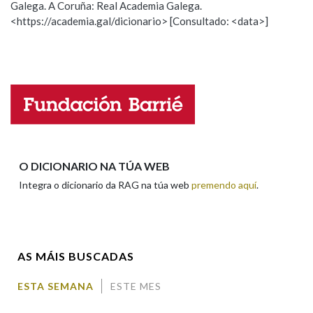
Galega. A Coruña: Real Academia Galega.
Observación
Hai un erro na palabra
<https://academia.gal/dicionario> [Consultado: <data>]
Propoño mellorar a definición
Actualización
Na fraseoloxía
Falta unha voz
Nome
OUTRAS OPCIÓNS DE BUSCA
Marcas gramaticais
Apelidos
O DICIONARIO NA TÚA WEB
Pertence a
Integra o dicionario da RAG na túa web
premendo aquí
.
Enderezo electrónico
LIMPAR
BUSCA
AS MÁIS BUSCADAS
Comentario
ESTA SEMANA
ESTE MES