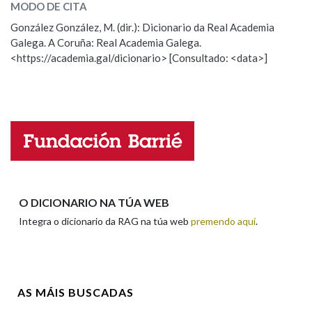
MODO DE CITA
ESCOLLE UNHA OPCIÓN:
González González, M. (dir.): Dicionario da Real Academia
Na fraseoloxía
Galega. A Coruña: Real Academia Galega.
Observación
Hai un erro na palabra
<https://academia.gal/dicionario> [Consultado: <data>]
Propoño mellorar a definición
Actualización
Falta unha voz
OUTRAS OPCIÓNS DE BUSCA
Marcas gramaticais
Nome
Pertence a
Apelidos
O DICIONARIO NA TÚA WEB
Integra o dicionario da RAG na túa web
premendo aquí
.
LIMPAR
BUSCA
Enderezo electrónico
AS MÁIS BUSCADAS