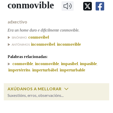
IDENTIDADE CORPORATIVA
conmovible
Facebook
Twitter
Youtube
Instagram
Bluesky
BUSCAR NOS LEMAS
FIGURAS HOMENAXEADAS
MARCIAL DEL ADALID
HISTORIA
Comeza por
CASA-MUSEO EMILIA PARDO
adxectivo
BAZÁN
60 ANOS DLG
PRIMAVERA DAS LETRAS
Era un home duro e dificilmente conmovible.
Remata por
conmovíbel
PORTAL DAS PALABRAS
SINÓNIMO
inconmovíbel
inconmovible
ANTÓNIMOS
,
Contén
Palabras relacionadas:
conmovible
inconmovible
impasíbel
impasible
,
,
,
,
impertérrito
imperturbábel
imperturbable
,
,
BUSCAR NO CONTIDO
Nas definicións
AXÚDANOS A MELLORAR
Suxestións, erros, observacións...
conmovible
SOBRE A PALABRA:
Nos exemplos