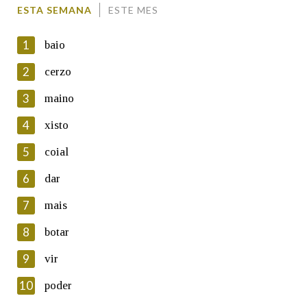
Comentario
ESTA SEMANA
ESTE MES
1
baio
2
cerzo
3
maino
En cumprimento da normativa vixente en materia de
Protección de Datos de Carácter Persoal, a Real Academia
4
xisto
Galega informa a aqueles usuarios que faciliten o seu correo
electrónico, así como calquera outra información de carácter
5
coial
persoal, que estes datos serán obxecto de tratamento
automatizado de carácter confidencial e incorporados aos seus
6
dar
ficheiros informáticos. Así mesmo, os usuarios poderán exercer o
seu dereito de acceso, rectificación, oposición e cancelación dos
7
mais
seus datos poñéndose en contacto connosco.
8
botar
Lin e acepto as condicións da política de
privacidade
9
vir
Introduce o código que aparece na imaxe:
10
poder