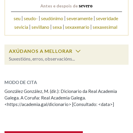
Antes e despois de
severo
Na fraseoloxía
seu
seudo-
seudónimo
severamente
severidade
sevicia
sevillano
sexa
sexaxenario
sexaxesimal
OUTRAS OPCIÓNS DE BUSCA
AXÚDANOS A MELLORAR
Marcas gramaticais
Suxestións, erros, observacións...
severo
SOBRE A PALABRA:
Pertence a
MODO DE CITA
ESCOLLE UNHA OPCIÓN:
González González, M. (dir.): Dicionario da Real Academia
Galega. A Coruña: Real Academia Galega.
Observación
Hai un erro na palabra
LIMPAR
BUSCA
<https://academia.gal/dicionario> [Consultado: <data>]
Propoño mellorar a definición
Actualización
Falta unha voz