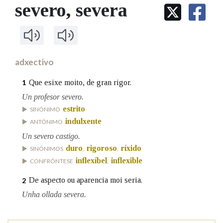
IDENTIDADE CORPORATIVA
severo
, severa
Facebook
Twitter
Youtube
Instagram
Bluesky
BUSCAR NOS LEMAS
FIGURAS HOMENAXEADAS
MARCIAL DEL ADALID
HISTORIA
Comeza por
CASA-MUSEO EMILIA PARDO
BAZÁN
60 ANOS DLG
PRIMAVERA DAS LETRAS
adxectivo
Remata por
PORTAL DAS PALABRAS
Que esixe moito, de gran rigor.
1
Un profesor severo.
estrito
Contén
SINÓNIMO
indulxente
ANTÓNIMO
Un severo castigo.
duro
rigoroso
ríxido
SINÓNIMOS
,
,
BUSCAR NO CONTIDO
inflexíbel
inflexible
CONFRÓNTESE
,
Nas definicións
De aspecto ou aparencia moi seria.
2
Unha ollada severa.
Nos exemplos