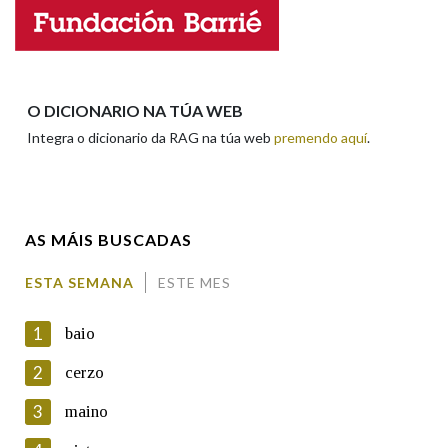
Nome
Apelidos
O DICIONARIO NA TÚA WEB
Integra o dicionario da RAG na túa web
premendo aquí
.
Enderezo electrónico
AS MÁIS BUSCADAS
Comentario
ESTA SEMANA
ESTE MES
1
baio
2
cerzo
3
maino
En cumprimento da normativa vixente en materia de
Protección de Datos de Carácter Persoal, a Real Academia