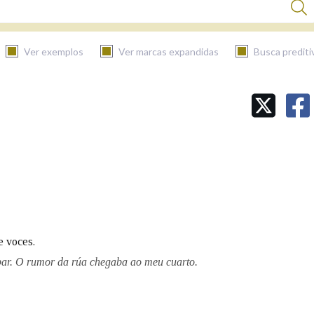
Ver exemplos
Ver marcas expandidas
Busca prediti
BUSCAR NO CONTIDO
Nas definicións
Nos exemplos
e voces.
Na fraseoloxía
 bar. O rumor da rúa chegaba ao meu cuarto.