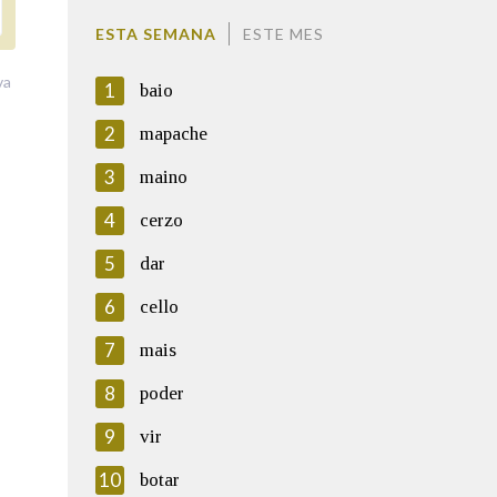
ESTA SEMANA
ESTE MES
va
1
baio
2
mapache
3
maino
4
cerzo
5
dar
6
cello
7
mais
8
poder
9
vir
10
botar