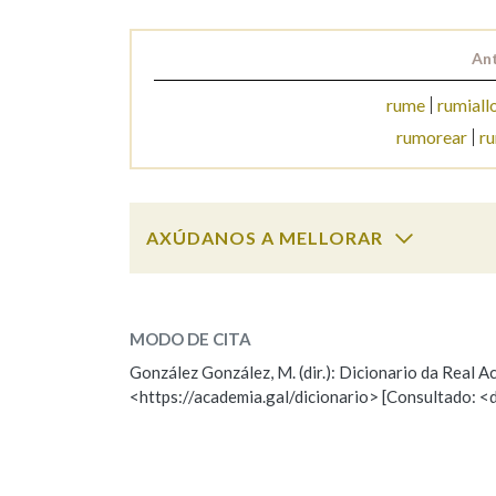
Marcas gramaticais
Ant
rume
rumiall
rumorear
r
AXÚDANOS A MELLORAR
rumor
SOBRE A PALABRA:
MODO DE CITA
ESCOLLE UNHA OPCIÓN:
González González, M. (dir.): Dicionario da Real
<https://academia.gal/dicionario> [Consultado: <
Observación
Hai un erro na palabra
Falta unha voz