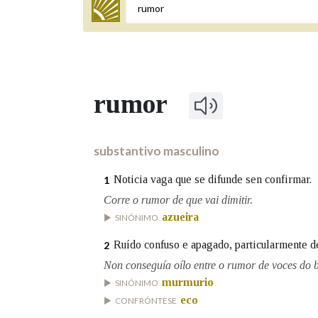
Termo a buscar
rumor
BUSCAR NOS LEMAS
Comeza por
substantivo masculino
Noticia vaga que se difunde sen confirmar.
1
Remata por
Corre o rumor de que vai dimitir.
azueira
SINÓNIMO
Ruído confuso e apagado, particularmente d
2
Contén
Non conseguía oílo entre o rumor de voces do
murmurio
SINÓNIMO
eco
CONFRÓNTESE
OUTRAS OPCIÓNS DE BUSCA