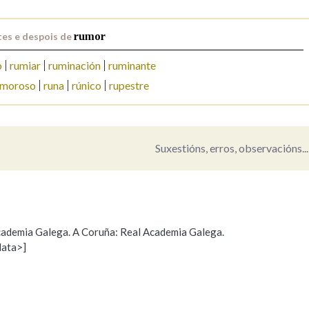
Pertence a
es e despois de
rumor
o
rumiar
ruminación
ruminante
umoroso
runa
rúnico
rupestre
AXUDA NA BUSCA
LIMPAR
BUSCA
Suxestións, erros, observacións...
 Academia Galega. A Coruña: Real Academia Galega.
data>]
Propoño mellorar a definición
Actualización