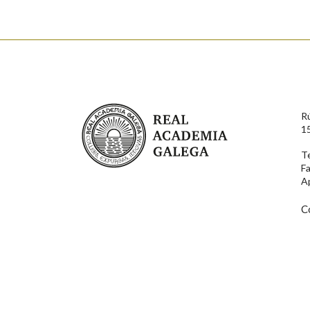
Nome
Apelido
Enderezo electrónico
Real Academia Galega
R
Comentario
1
T
F
A
C
En cumprimento da normativa vixente en materia de P
aqueles usuarios que faciliten o seu correo electrónico
serán obxecto de tratamento automatizado de carácter 
usuarios poderán exercer o seu dereito de acceso, rect
connosco.
Lin e acepto as condicións da política de 