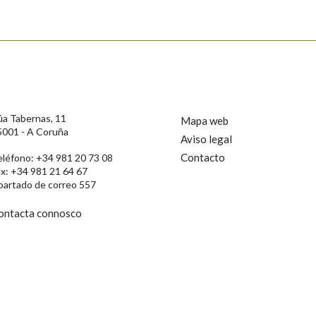
s
úa Tabernas, 11
Mapa web
5001 - A Coruña
Aviso legal
Contacto
eléfono: +34 981 20 73 08
ax: +34 981 21 64 67
partado de correo 557
ontacta connosco
rotección de Datos de Carácter Persoal, a Real Academia Galega informa a
, así como calquera outra información de carácter persoal, que estes datos
confidencial e incorporados aos seus ficheiros informáticos. Así mesmo, os
ificación, oposición e cancelación dos seus datos poñéndose en contacto
privacidade