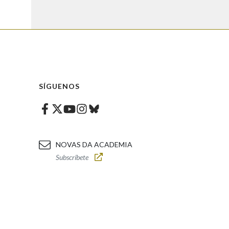
SÍGUENOS
Facebook
Twitter
Instagram
Bluesky
Youtube
NOVAS DA ACADEMIA
Subscríbete