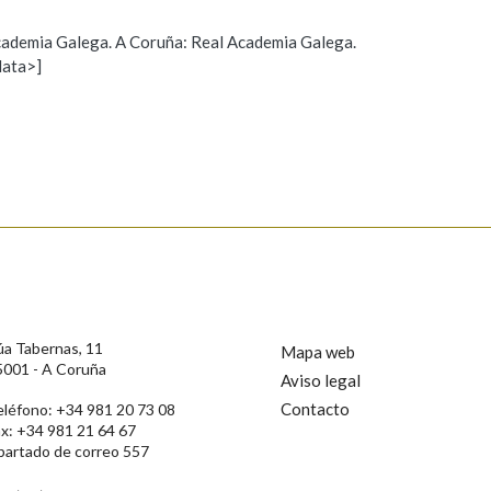
 Academia Galega. A Coruña: Real Academia Galega.
data>]
Propoño mellorar a definición
Actualización
s
úa Tabernas, 11
Mapa web
5001 - A Coruña
Aviso legal
Contacto
eléfono: +34 981 20 73 08
ax: +34 981 21 64 67
partado de correo 557