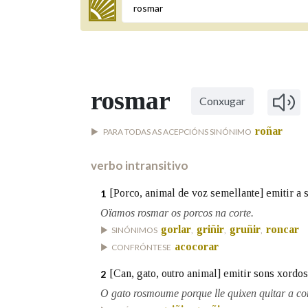
Termo a buscar
rosmar
Conxugar
BUSCAR NOS LEMAS
roñar
PARA TODAS AS ACEPCIÓNS SINÓNIMO
Comeza por
verbo intransitivo
Remata por
[Porco, animal de voz semellante] emitir a s
1
Oïamos rosmar os porcos na corte.
gorlar
griñir
gruñir
roncar
SINÓNIMOS
,
,
,
acocorar
Contén
CONFRÓNTESE
[Can, gato, outro animal] emitir sons xordos
2
O gato rosmoume porque lle quixen quitar a c
OUTRAS OPCIÓNS DE BUSCA