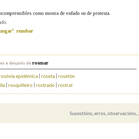
Pertence a
incomprensibles como mostra de enfado ou de protesta.
ndo.
1
fungar
rumbar
,
AXUDA NA BUSCA
LIMPAR
BUSCA
es e despois de
rosmar
roséola epidémica
roseta
rosetón
lla
rosquilleiro
rostrado
rostral
Suxestións, erros, observacións...