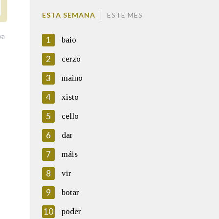
ESTA SEMANA
ESTE MES
va
1
baio
2
cerzo
3
maino
4
xisto
5
cello
6
dar
7
máis
8
vir
9
botar
10
poder