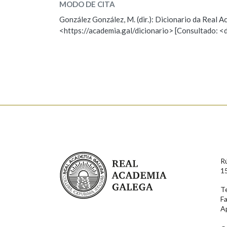
MODO DE CITA
ESCOLLE UNHA OPCIÓN:
González González, M. (dir.): Dicionario da Real
<https://academia.gal/dicionario> [Consultado: <
Observación
Hai un erro na palabra
Falta unha voz
Nome
Apelido
Enderezo electrónico
Real Academia Galega
R
Comentario
1
T
F
A