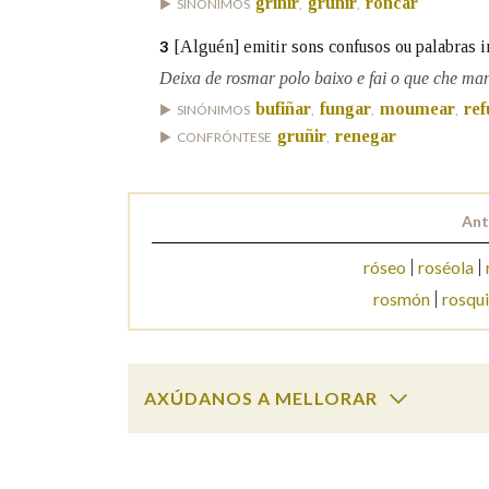
griñir
gruñir
roncar
SINÓNIMOS
,
,
Marcas gramaticais
[Alguén] emitir sons confusos ou palabras 
3
Deixa de rosmar polo baixo e fai o que che ma
bufiñar
fungar
moumear
re
SINÓNIMOS
,
,
,
gruñir
renegar
CONFRÓNTESE
,
Ant
róseo
roséola
rosmón
rosqui
AXÚDANOS A MELLORAR
rosmar
SOBRE A PALABRA: