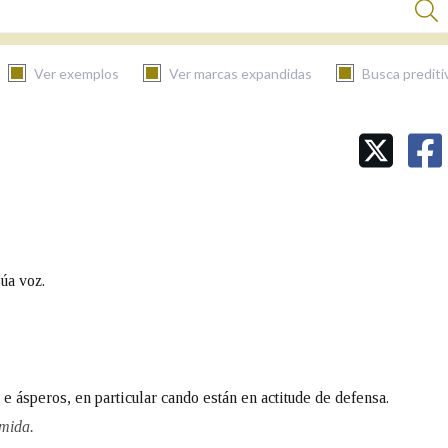
Ver exemplos
Ver marcas expandidas
Busca prediti
BUSCAR NO CONTIDO
Nas definicións
Nos exemplos
úa voz.
Na fraseoloxía
 e ásperos, en particular cando están en actitude de defensa.
omida.