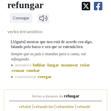
IDENTIDADE CORPORATIVA
refungar
Facebook
Twitter
Youtube
Instagram
Bluesky
BUSCAR NOS LEMAS
FIGURAS HOMENAXEADAS
MARCIAL DEL ADALID
HISTORIA
Comeza por
CASA-MUSEO EMILIA PARDO
Conxugar
BAZÁN
60 ANOS DLG
PRIMAVERA DAS LETRAS
verbo intransitivo
Remata por
PORTAL DAS PALABRAS
[Alguén] mostrar que non está de acordo con algo,
falando polo baixo e sen que se entenda ben.
Sempre que os pais o mandan para a cama, vai
Contén
refungando.
bufiñar
fungar
moumear
roñar
SINÓNIMOS
,
,
,
,
rosmar
rumbar
,
BUSCAR NO CONTIDO
renegar
CONFRÓNTESE
Nas definicións
Antes e despois de
refungar
Nos exemplos
refulxir
refundición
refundidor
refundir