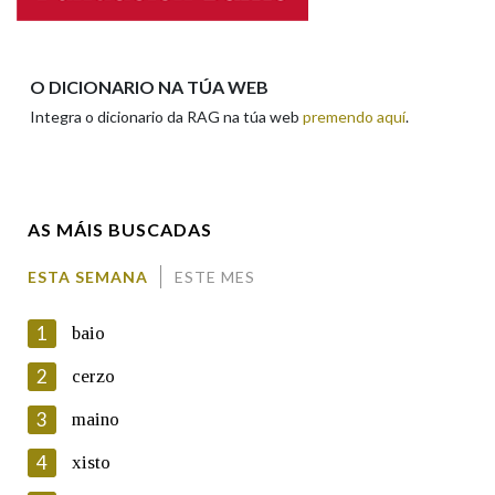
Apelidos
O DICIONARIO NA TÚA WEB
Integra o dicionario da RAG na túa web
premendo aquí
.
Enderezo electrónico
AS MÁIS BUSCADAS
Comentario
ESTA SEMANA
ESTE MES
1
baio
2
cerzo
3
maino
En cumprimento da normativa vixente en materia de
Protección de Datos de Carácter Persoal, a Real Academia
4
xisto
Galega informa a aqueles usuarios que faciliten o seu correo
electrónico, así como calquera outra información de carácter