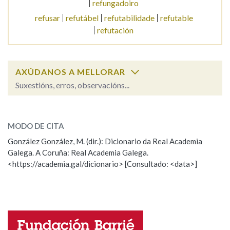
refungadoiro
refusar
refutábel
refutabilidade
refutable
Na fraseoloxía
refutación
AXÚDANOS A MELLORAR
OUTRAS OPCIÓNS DE BUSCA
Suxestións, erros, observacións...
Marcas gramaticais
refungar
SOBRE A PALABRA:
MODO DE CITA
ESCOLLE UNHA OPCIÓN:
Pertence a
González González, M. (dir.): Dicionario da Real Academia
Galega. A Coruña: Real Academia Galega.
Observación
Hai un erro na palabra
<https://academia.gal/dicionario> [Consultado: <data>]
Propoño mellorar a definición
Actualización
LIMPAR
BUSCA
Falta unha voz
Nome