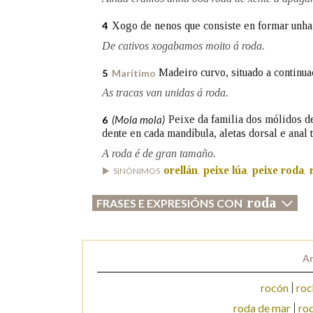
Xogo de nenos que consiste en formar unha c
4
Marcas gramaticais
De cativos xogabamos moito á roda.
Madeiro curvo, situado a continua
5
Marítimo
As tracas van unidas á roda.
(Mola mola)
Peixe da familia dos mólidos d
6
dente en cada mandíbula, aletas dorsal e anal 
A roda é de gran tamaño.
orellán
peixe lúa
peixe roda
SINÓNIMOS
,
,
,
roda
FRASES E EXPRESIÓNS CON
An
rocón
roc
roda de mar
ro