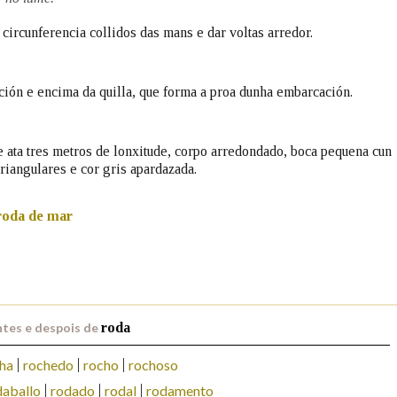
ircunferencia collidos das mans e dar voltas arredor.
Pertence a
ción e encima da quilla, que forma a proa dunha embarcación.
AXUDA NA BUSCA
LIMPAR
BUSCA
e ata tres metros de lonxitude, corpo arredondado, boca pequena cun
triangulares e cor gris apardazada.
roda de mar
tes e despois de
roda
ha
rochedo
rocho
rochoso
daballo
rodado
rodal
rodamento