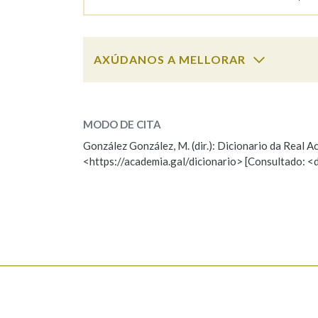
AXÚDANOS A MELLORAR
roda
SOBRE A PALABRA:
MODO DE CITA
ESCOLLE UNHA OPCIÓN:
González González, M. (dir.): Dicionario da Real
<https://academia.gal/dicionario> [Consultado: <
Observación
Hai un erro na palabra
Falta unha voz
Nome
Apelido
Enderezo electrónico