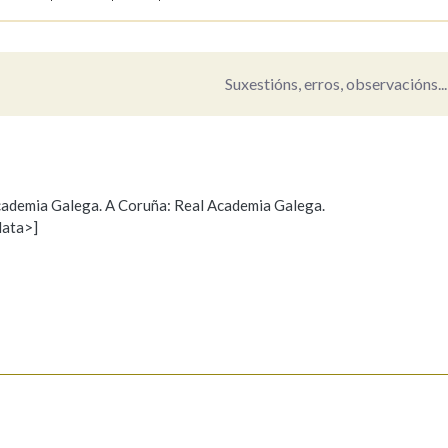
Suxestións, erros, observacións...
 Academia Galega. A Coruña: Real Academia Galega.
data>]
Propoño mellorar a definición
Actualización
s