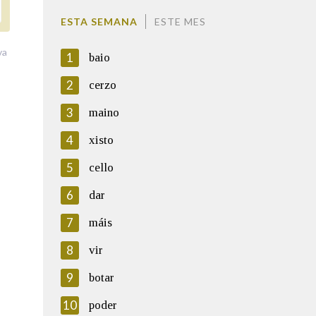
ESTA SEMANA
ESTE MES
va
1
baio
2
cerzo
3
maino
4
xisto
5
cello
6
dar
7
máis
8
vir
9
botar
10
poder