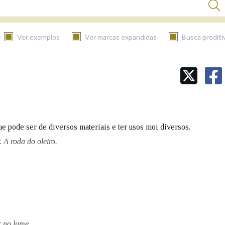
Ver exemplos
Ver marcas expandidas
Busca prediti
BUSCAR NO CONTIDO
Nas definicións
ue pode ser de diversos materiais e ter usos moi diversos.
Nos exemplos
 A roda do oleiro.
Na fraseoloxía
 no lume.