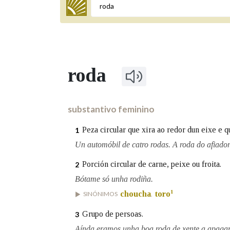
Termo a buscar
roda
BUSCAR NOS LEMAS
Comeza por
substantivo feminino
Peza circular que xira ao redor dun eixe e q
1
Remata por
Un automóbil de catro rodas. A roda do afiador.
Porción circular de carne, peixe ou froita.
2
Bótame só unha rodiña.
Contén
1
choucha
toro
SINÓNIMOS
,
Grupo de persoas.
3
OUTRAS OPCIÓNS DE BUSCA
Aínda eramos unha boa roda de xente a apagar