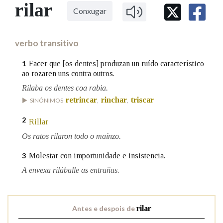
IDENTIDADE CORPORATIVA
rilar
Facebook
Twitter
Youtube
Instagram
Bluesky
Conxugar
BUSCAR NOS LEMAS
FIGURAS HOMENAXEADAS
MARCIAL DEL ADALID
HISTORIA
Comeza por
CASA-MUSEO EMILIA PARDO
verbo transitivo
BAZÁN
60 ANOS DLG
PRIMAVERA DAS LETRAS
Facer que [os dentes] produzan un ruído característico
1
Remata por
ao rozaren uns contra outros.
PORTAL DAS PALABRAS
Rilaba os dentes coa rabia.
retrincar
rinchar
triscar
SINÓNIMOS
,
,
Contén
2
Rillar
Os ratos rilaron todo o maínzo.
BUSCAR NO CONTIDO
Molestar con importunidade e insistencia.
3
A envexa riláballe as entrañas.
Nas definicións
Antes e despois de
rilar
Nos exemplos