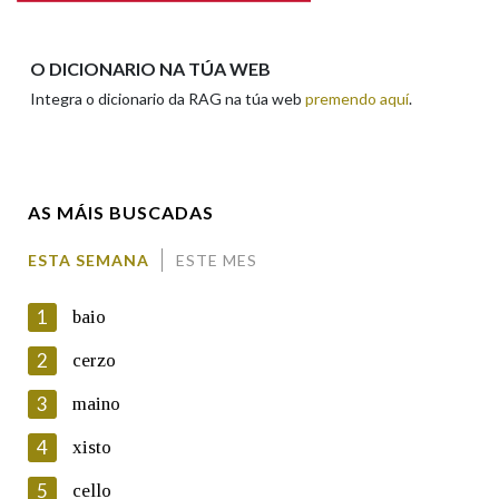
Apelidos
O DICIONARIO NA TÚA WEB
Integra o dicionario da RAG na túa web
premendo aquí
.
Enderezo electrónico
AS MÁIS BUSCADAS
Comentario
ESTA SEMANA
ESTE MES
1
baio
2
cerzo
3
maino
En cumprimento da normativa vixente en materia de
Protección de Datos de Carácter Persoal, a Real Academia
4
xisto
Galega informa a aqueles usuarios que faciliten o seu correo
electrónico, así como calquera outra información de carácter
5
cello