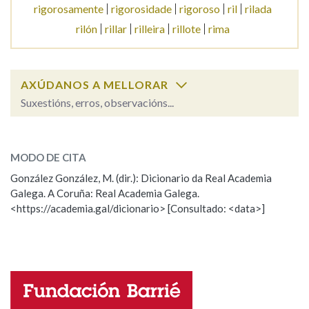
rigorosamente
rigorosidade
rigoroso
ril
rilada
rilón
rillar
rilleira
rillote
rima
Na fraseoloxía
AXÚDANOS A MELLORAR
OUTRAS OPCIÓNS DE BUSCA
Suxestións, erros, observacións...
Marcas gramaticais
rilar
SOBRE A PALABRA:
MODO DE CITA
ESCOLLE UNHA OPCIÓN:
González González, M. (dir.): Dicionario da Real Academia
Pertence a
Galega. A Coruña: Real Academia Galega.
Observación
Hai un erro na palabra
<https://academia.gal/dicionario> [Consultado: <data>]
Propoño mellorar a definición
Actualización
LIMPAR
BUSCA
Falta unha voz
Nome