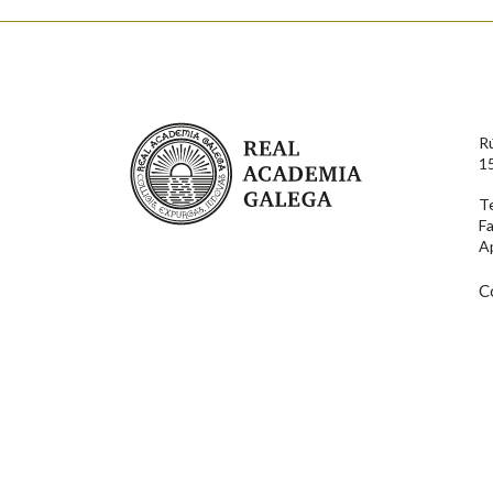
Enderezo electrónico
Real Academia Galega
R
Comentario
1
T
F
A
C
En cumprimento da normativa vixente en materia de P
aqueles usuarios que faciliten o seu correo electrónico
serán obxecto de tratamento automatizado de carácter 
usuarios poderán exercer o seu dereito de acceso, rect
connosco.
Lin e acepto as condicións da política de 