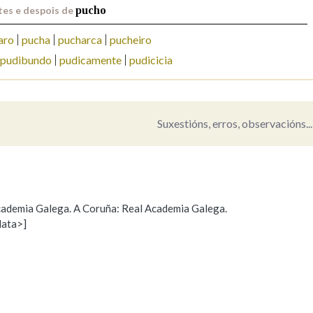
tes e despois de
pucho
Pertence a
aro
pucha
pucharca
pucheiro
pudibundo
pudicamente
pudicicia
AXUDA NA BUSCA
LIMPAR
BUSCA
Suxestións, erros, observacións...
 Academia Galega. A Coruña: Real Academia Galega.
data>]
Propoño mellorar a definición
Actualización
s