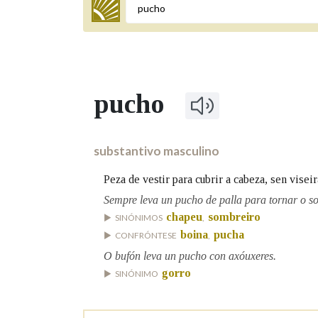
Termo a buscar
pucho
BUSCAR NOS LEMAS
Comeza por
substantivo masculino
Peza de vestir para cubrir a cabeza, sen visei
Remata por
Sempre leva un pucho de palla para tornar o so
chapeu
sombreiro
SINÓNIMOS
,
boina
pucha
CONFRÓNTESE
,
Contén
O bufón leva un pucho con axóuxeres.
gorro
SINÓNIMO
OUTRAS OPCIÓNS DE BUSCA