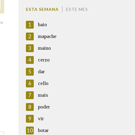
ESTA SEMANA
ESTE MES
va
1
baio
2
mapache
3
maino
4
cerzo
5
dar
6
cello
7
mais
8
poder
9
vir
10
botar