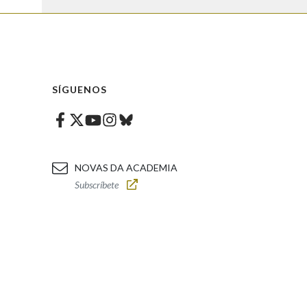
SÍGUENOS
Facebook
Twitter
Instagram
Bluesky
Youtube
NOVAS DA ACADEMIA
Subscríbete