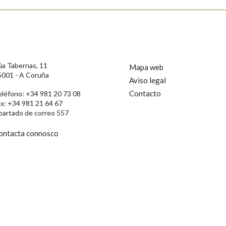
úa Tabernas, 11
Mapa web
5001 - A Coruña
Aviso legal
Contacto
eléfono: +34 981 20 73 08
ax: +34 981 21 64 67
partado de correo 557
ontacta connosco
rotección de Datos de Carácter Persoal, a Real Academia Galega informa a
, así como calquera outra información de carácter persoal, que estes datos
confidencial e incorporados aos seus ficheiros informáticos. Así mesmo, os
ificación, oposición e cancelación dos seus datos poñéndose en contacto
privacidade