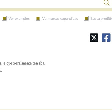
Ver exemplos
Ver marcas expandidas
Busca prediti
BUSCAR NO CONTIDO
Nas definicións
ra, e que xeralmente ten aba.
Nos exemplos
l.
Na fraseoloxía