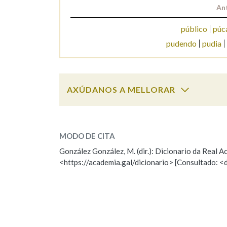
An
Marcas gramaticais
público
púc
pudendo
pudia
AXÚDANOS A MELLORAR
pucho
SOBRE A PALABRA:
MODO DE CITA
ESCOLLE UNHA OPCIÓN:
González González, M. (dir.): Dicionario da Real
<https://academia.gal/dicionario> [Consultado: <
Observación
Hai un erro na palabra
Falta unha voz
Nome
Apelido