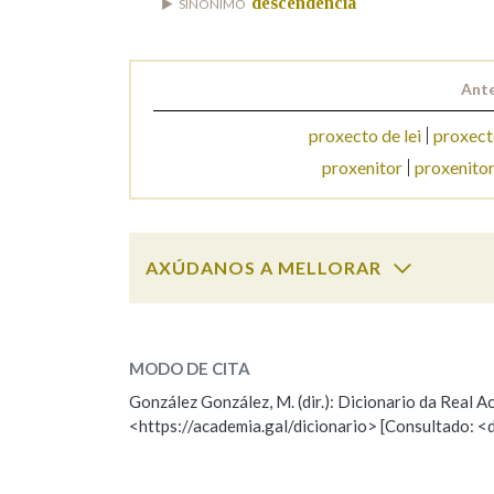
descendencia
SINÓNIMO
Marcas gramaticais
Ante
proxecto de lei
proxect
proxenitor
proxenito
AXÚDANOS A MELLORAR
proxenie
SOBRE A PALABRA:
MODO DE CITA
ESCOLLE UNHA OPCIÓN:
González González, M. (dir.): Dicionario da Real
<https://academia.gal/dicionario> [Consultado: <
Observación
Hai un erro na palabra
Falta unha voz