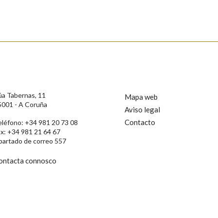
s
úa Tabernas, 11
Mapa web
5001 - A Coruña
Aviso legal
Contacto
eléfono: +34 981 20 73 08
ax: +34 981 21 64 67
partado de correo 557
ontacta connosco
rotección de Datos de Carácter Persoal, a Real Academia Galega informa a
, así como calquera outra información de carácter persoal, que estes datos
confidencial e incorporados aos seus ficheiros informáticos. Así mesmo, os
ificación, oposición e cancelación dos seus datos poñéndose en contacto