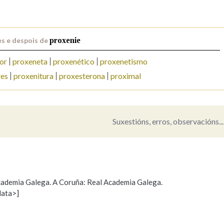
Pertence a
s e despois de
proxenie
or
proxeneta
proxenético
proxenetismo
AXUDA NA BUSCA
LIMPAR
BUSCA
res
proxenitura
proxesterona
proximal
Suxestións, erros, observacións...
 Academia Galega. A Coruña: Real Academia Galega.
data>]
Propoño mellorar a definición
Actualización