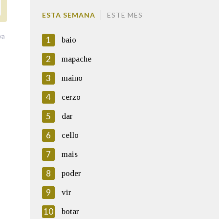
ESTA SEMANA
ESTE MES
va
1
baio
2
mapache
3
maino
4
cerzo
5
dar
6
cello
7
mais
8
poder
9
vir
10
botar