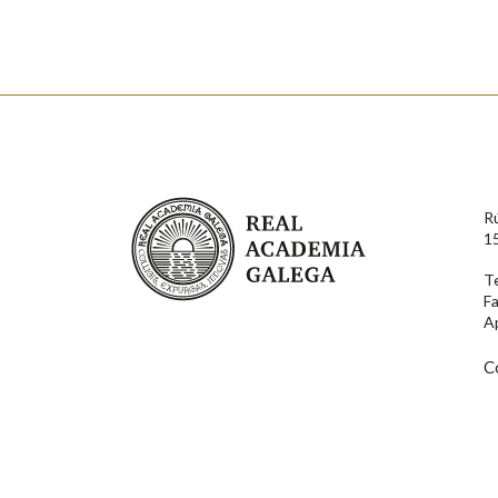
Nome
Apelido
Enderezo electrónico
Real Academia Galega
R
Comentario
1
T
F
A
C
En cumprimento da normativa vixente en materia de P
aqueles usuarios que faciliten o seu correo electrónico
serán obxecto de tratamento automatizado de carácter 
usuarios poderán exercer o seu dereito de acceso, rect
connosco.