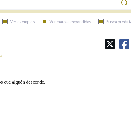
Ver exemplos
Ver marcas expandidas
Busca prediti
BUSCAR NO CONTIDO
a
Nas definicións
Nos exemplos
os que alguén descende.
Na fraseoloxía