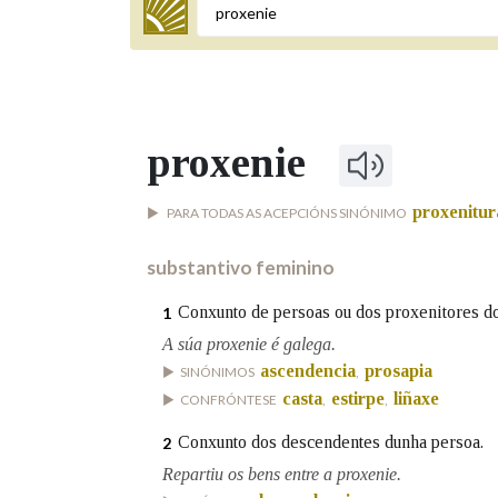
Termo a buscar
proxenie
BUSCAR NOS LEMAS
proxenitur
PARA TODAS AS ACEPCIÓNS SINÓNIMO
Comeza por
substantivo feminino
Remata por
Conxunto de persoas ou dos proxenitores d
1
A súa proxenie é galega.
ascendencia
prosapia
SINÓNIMOS
,
casta
estirpe
liñaxe
Contén
CONFRÓNTESE
,
,
Conxunto dos descendentes dunha persoa.
2
Repartiu os bens entre a proxenie.
OUTRAS OPCIÓNS DE BUSCA