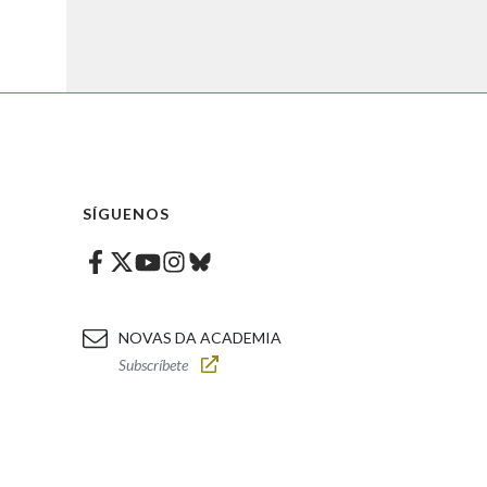
SÍGUENOS
Facebook
Twitter
Instagram
Bluesky
Youtube
NOVAS DA ACADEMIA
Subscríbete