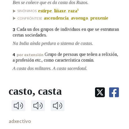
Ben se coñece que es da casta dos Ruzos.
1
estirpe
liñaxe
raza
SINÓNIMOS
,
,
Na fraseoloxía
ascendencia
avoengo
proxenie
CONFRÓNTESE
,
,
Cada un dos grupos de individuos en que se estruturan
3
certas sociedades.
OUTRAS OPCIÓNS DE BUSCA
Na India aínda perdura o sistema de castas.
Marcas gramaticais
Grupo de persoas que teñen a relixión,
4
por extensión
a profesión etc., como característica común.
A casta dos militares. A casta sacerdotal.
Pertence a
casto
, casta
LIMPAR
BUSCA
adxectivo