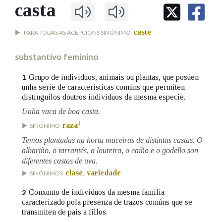
IDENTIDADE CORPORATIVA
casta
Facebook
Twitter
Youtube
Instagram
Bluesky
BUSCAR NOS LEMAS
FIGURAS HOMENAXEADAS
MARCIAL DEL ADALID
HISTORIA
Comeza por
caste
PARA TODAS AS ACEPCIÓNS SINÓNIMO
CASA-MUSEO EMILIA PARDO
BAZÁN
60 ANOS DLG
substantivo feminino
PRIMAVERA DAS LETRAS
Remata por
PORTAL DAS PALABRAS
Grupo de individuos, animais ou plantas, que posúen
1
unha serie de características comúns que permiten
distinguilos doutros individuos da mesma especie.
Contén
Unha vaca de boa casta.
1
raza
SINÓNIMO
Temos plantadas na horta maceiras de distintas castas. O
albariño, o tarrantés, a loureira, o caíño e o godello son
BUSCAR NO CONTIDO
diferentes castas de uva.
clase
variedade
Nas definicións
SINÓNIMOS
,
Conxunto de individuos da mesma familia
2
caracterizado pola presenza de trazos comúns que se
Nos exemplos
transmiten de pais a fillos.