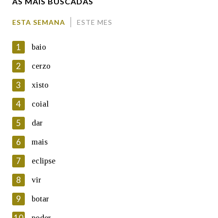
AS MÁIS BUSCADAS
Enderezo electrónico
ESTA SEMANA
ESTE MES
1
baio
Comentario
2
cerzo
3
xisto
4
coial
5
dar
En cumprimento da normativa vixente en materia de
Protección de Datos de Carácter Persoal, a Real Academia
6
mais
Galega informa a aqueles usuarios que faciliten o seu correo
electrónico, así como calquera outra información de carácter
7
eclipse
persoal, que estes datos serán obxecto de tratamento
automatizado de carácter confidencial e incorporados aos seus
8
vir
ficheiros informáticos. Así mesmo, os usuarios poderán exercer o
seu dereito de acceso, rectificación, oposición e cancelación dos
9
botar
seus datos poñéndose en contacto connosco.
10
poder