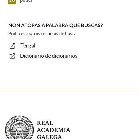
Lin e acepto as condicións da política de
privacidade
Introduce o código que aparece na imaxe:
NON ATOPAS A PALABRA QUE BUSCAS?
Proba estoutros recursos de busca
Tergal
Dicionario de dicionarios
Texto de verificación
Enviar
Real Academia Galega