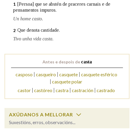
[Persoa] que se abstén de praceres carnais e de
1
pensamentos impuros.
Un home casto.
Que denota castidade.
2
Tivo unha vida casta.
Antes e despois de
casta
casposo
casqueiro
casquete
casquete esférico
casquete polar
castor
castóreo
castra
castración
castrado
AXÚDANOS A MELLORAR
Suxestións, erros, observacións...
Cal é a palabra?