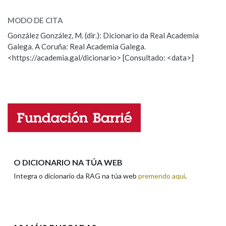
casta
MODO DE CITA
González González, M. (dir.): Dicionario da Real Academia
casto, casta
Galega. A Coruña: Real Academia Galega.
<https://academia.gal/dicionario> [Consultado: <data>]
ESCOLLE UNHA OPCIÓN:
Observación
Hai un erro na palabra
Propoño mellorar a definición
Actualización
Falta unha voz
Nome
O DICIONARIO NA TÚA WEB
Integra o dicionario da RAG na túa web
premendo aquí
.
Apelidos