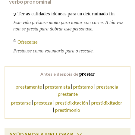
verbo pronominal
Ter as calidades idóneas para un determinado fin.
3
Na fraseoloxía
Este viño préstase moito para tomar con carne. A túa voz
non se presta para dobrar este personaxe.
4
Ofrecerse
OUTRAS OPCIÓNS DE BUSCA
Prestouse como voluntario para o rescate.
Marcas gramaticais
Antes e despois de
prestar
Pertence a
prestamente
prestamista
préstamo
prestancia
prestante
prestarse
presteza
prestidixitación
prestidixitador
LIMPAR
BUSCA
prestimonio
AXÚDANOS A MELLORAR