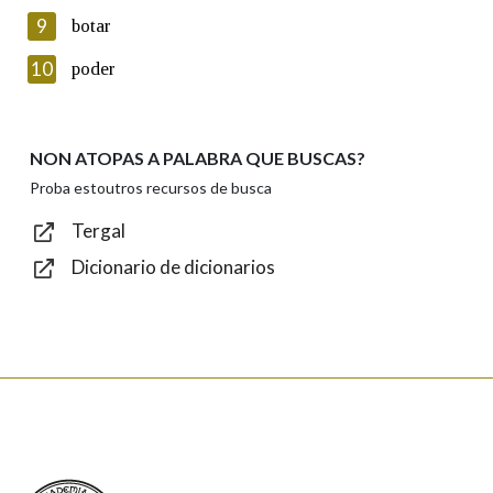
privacidade
9
botar
Introduce o código que aparece na imaxe:
10
poder
NON ATOPAS A PALABRA QUE BUSCAS?
Texto de verificación
Proba estoutros recursos de busca
Tergal
Dicionario de dicionarios
Enviar
Real Academia Galega