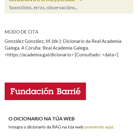
Suxestións, erros, observacións...
prestar
SOBRE A PALABRA:
MODO DE CITA
ESCOLLE UNHA OPCIÓN:
González González, M. (dir.): Dicionario da Real Academia
Galega. A Coruña: Real Academia Galega.
Observación
Hai un erro na palabra
<https://academia.gal/dicionario> [Consultado: <data>]
Propoño mellorar a definición
Actualización
Falta unha voz
Nome
Apelidos
O DICIONARIO NA TÚA WEB
Integra o dicionario da RAG na túa web
premendo aquí
.