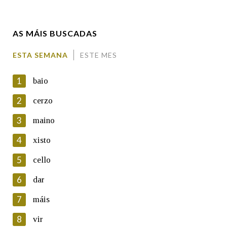
Enderezo electrónico
AS MÁIS BUSCADAS
Comentario
ESTA SEMANA
ESTE MES
1
baio
2
cerzo
3
maino
En cumprimento da normativa vixente en materia de
Protección de Datos de Carácter Persoal, a Real Academia
4
xisto
Galega informa a aqueles usuarios que faciliten o seu correo
electrónico, así como calquera outra información de carácter
5
cello
persoal, que estes datos serán obxecto de tratamento
automatizado de carácter confidencial e incorporados aos seus
6
dar
ficheiros informáticos. Así mesmo, os usuarios poderán exercer o
seu dereito de acceso, rectificación, oposición e cancelación dos
7
máis
seus datos poñéndose en contacto connosco.
8
vir
Lin e acepto as condicións da política de