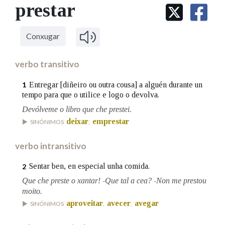
IDENTIDADE CORPORATIVA
prestar
Facebook
Twitter
Youtube
Instagram
Bluesky
BUSCAR NOS LEMAS
FIGURAS HOMENAXEADAS
MARCIAL DEL ADALID
HISTORIA
Comeza por
CASA-MUSEO EMILIA PARDO
Conxugar
BAZÁN
60 ANOS DLG
PRIMAVERA DAS LETRAS
verbo transitivo
Remata por
PORTAL DAS PALABRAS
Entregar [diñeiro ou outra cousa] a alguén durante un
1
tempo para que o utilice e logo o devolva.
Devólveme o libro que che prestei.
Contén
deixar
emprestar
SINÓNIMOS
,
verbo intransitivo
BUSCAR NO CONTIDO
Sentar ben, en especial unha comida.
2
Nas definicións
Que che preste o xantar! -Que tal a cea? -Non me prestou
moito.
aproveitar
avecer
avegar
SINÓNIMOS
,
,
Nos exemplos