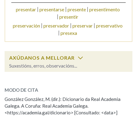
presentar
presentarse
presente
presentimento
presentir
Na fraseoloxía
preservación
preservador
preservar
preservativo
presexa
OUTRAS OPCIÓNS DE BUSCA
Marcas gramaticais
AXÚDANOS A MELLORAR
Suxestións, erros, observacións...
presenza
SOBRE A PALABRA:
Pertence a
MODO DE CITA
ESCOLLE UNHA OPCIÓN:
González González, M. (dir.): Dicionario da Real Academia
Galega. A Coruña: Real Academia Galega.
Observación
Hai un erro na palabra
LIMPAR
BUSCA
<https://academia.gal/dicionario> [Consultado: <data>]
Propoño mellorar a definición
Actualización
Falta unha voz