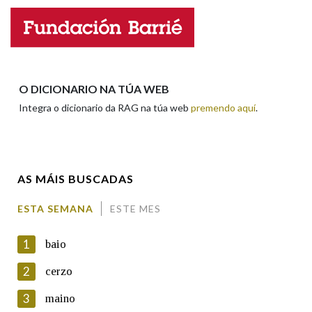
Nome
Apelidos
O DICIONARIO NA TÚA WEB
Integra o dicionario da RAG na túa web
premendo aquí
.
Enderezo electrónico
AS MÁIS BUSCADAS
Comentario
ESTA SEMANA
ESTE MES
1
baio
2
cerzo
3
maino
En cumprimento da normativa vixente en materia de