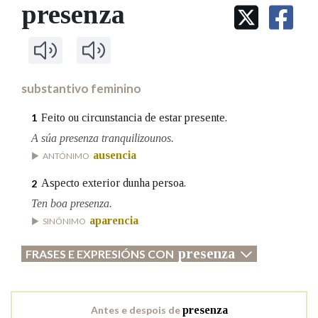
IDENTIDADE CORPORATIVA
presenza
Facebook
Twitter
Youtube
Instagram
Bluesky
BUSCAR NOS LEMAS
FIGURAS HOMENAXEADAS
MARCIAL DEL ADALID
HISTORIA
Comeza por
CASA-MUSEO EMILIA PARDO
BAZÁN
60 ANOS DLG
PRIMAVERA DAS LETRAS
substantivo feminino
Remata por
PORTAL DAS PALABRAS
Feito ou circunstancia de estar presente.
1
A súa presenza tranquilizounos.
ausencia
Contén
ANTÓNIMO
Aspecto exterior dunha persoa.
2
Ten boa presenza.
BUSCAR NO CONTIDO
aparencia
SINÓNIMO
Nas definicións
presenza
FRASES E EXPRESIÓNS CON
Nos exemplos
Antes e despois de
presenza