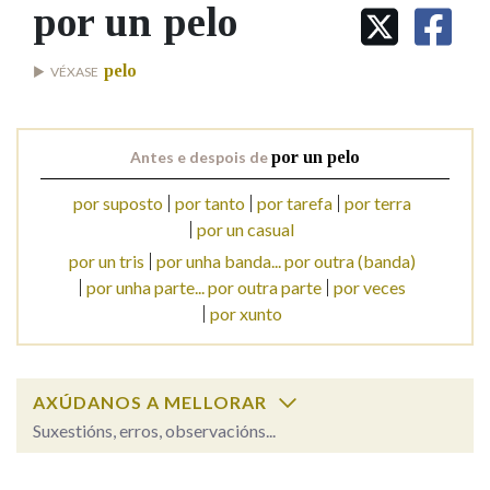
IDENTIDADE CORPORATIVA
por un pelo
Facebook
Twitter
Youtube
Instagram
Bluesky
BUSCAR NOS LEMAS
FIGURAS HOMENAXEADAS
MARCIAL DEL ADALID
HISTORIA
Comeza por
pelo
VÉXASE
CASA-MUSEO EMILIA PARDO
BAZÁN
60 ANOS DLG
PRIMAVERA DAS LETRAS
Remata por
Antes e despois de
por un pelo
PORTAL DAS PALABRAS
por suposto
por tanto
por tarefa
por terra
por un casual
Contén
por un tris
por unha banda... por outra (banda)
por unha parte... por outra parte
por veces
por xunto
BUSCAR NO CONTIDO
Nas definicións
AXÚDANOS A MELLORAR
Suxestións, erros, observacións...
Nos exemplos
por un pelo
SOBRE A PALABRA: