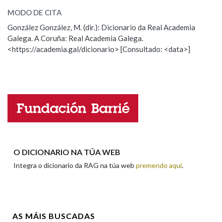
MODO DE CITA
ESCOLLE UNHA OPCIÓN:
González González, M. (dir.): Dicionario da Real Academia
Na fraseoloxía
Galega. A Coruña: Real Academia Galega.
Observación
Hai un erro na palabra
<https://academia.gal/dicionario> [Consultado: <data>]
Propoño mellorar a definición
Actualización
OUTRAS OPCIÓNS DE BUSCA
Falta unha voz
Marcas gramaticais
Nome
Pertence a
Apelidos
O DICIONARIO NA TÚA WEB
Integra o dicionario da RAG na túa web
premendo aquí
.
LIMPAR
BUSCA
Enderezo electrónico
AS MÁIS BUSCADAS