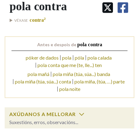
IDENTIDADE CORPORATIVA
pola contra
Facebook
Twitter
Youtube
Instagram
Bluesky
BUSCAR NOS LEMAS
FIGURAS HOMENAXEADAS
MARCIAL DEL ADALID
HISTORIA
2
Comeza por
contra
VÉXASE
CASA-MUSEO EMILIA PARDO
BAZÁN
60 ANOS DLG
PRIMAVERA DAS LETRAS
Remata por
Antes e despois de
pola contra
PORTAL DAS PALABRAS
póker de dados
pola
póla
pola calada
pola conta que me (te, lle...) ten
Contén
pola mañá
pola miña (túa, súa...) banda
pola miña (túa, súa...) conta
pola miña, (túa, …) parte
pola noite
BUSCAR NO CONTIDO
Nas definicións
AXÚDANOS A MELLORAR
Suxestións, erros, observacións...
Nos exemplos
pola contra
SOBRE A PALABRA: