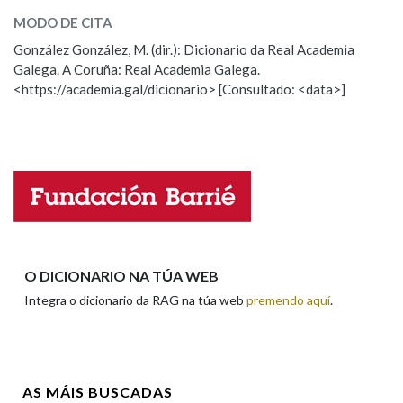
MODO DE CITA
ESCOLLE UNHA OPCIÓN:
González González, M. (dir.): Dicionario da Real Academia
Na fraseoloxía
Galega. A Coruña: Real Academia Galega.
Observación
Hai un erro na palabra
<https://academia.gal/dicionario> [Consultado: <data>]
Propoño mellorar a definición
Actualización
OUTRAS OPCIÓNS DE BUSCA
Falta unha voz
Marcas gramaticais
Nome
Pertence a
Apelidos
O DICIONARIO NA TÚA WEB
Integra o dicionario da RAG na túa web
premendo aquí
.
LIMPAR
BUSCA
Enderezo electrónico
AS MÁIS BUSCADAS