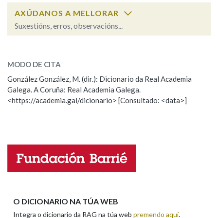
AXÚDANOS A MELLORAR
Suxestións, erros, observacións...
Na fraseoloxía
pisco
SOBRE A PALABRA:
MODO DE CITA
ESCOLLE UNHA OPCIÓN:
OUTRAS OPCIÓNS DE BUSCA
González González, M. (dir.): Dicionario da Real Academia
Galega. A Coruña: Real Academia Galega.
Observación
Hai un erro na palabra
Marcas gramaticais
<https://academia.gal/dicionario> [Consultado: <data>]
Propoño mellorar a definición
Actualización
Falta unha voz
Pertence a
Nome
LIMPAR
BUSCA
Apelidos
O DICIONARIO NA TÚA WEB
Integra o dicionario da RAG na túa web
premendo aquí
.