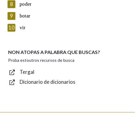
8
poder
Lin e acepto as condicións da política de
privacidade
9
botar
Introduce o código que aparece na imaxe:
10
vir
NON ATOPAS A PALABRA QUE BUSCAS?
Texto de verificación
Proba estoutros recursos de busca
Tergal
Dicionario de dicionarios
Enviar