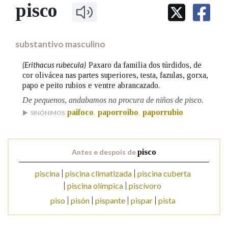
IDENTIDADE CORPORATIVA
pisco
Facebook
Twitter
Youtube
Instagram
Bluesky
BUSCAR NOS LEMAS
FIGURAS HOMENAXEADAS
MARCIAL DEL ADALID
HISTORIA
Comeza por
CASA-MUSEO EMILIA PARDO
substantivo masculino
BAZÁN
60 ANOS DLG
PRIMAVERA DAS LETRAS
(Erithacus rubecula)
Paxaro da familia dos túrdidos, de
Remata por
cor olivácea nas partes superiores, testa, fazulas, gorxa,
PORTAL DAS PALABRAS
papo e peito rubios e ventre abrancazado.
De pequenos, andabamos na procura de niños de pisco.
Contén
paifoco
paporroibo
paporrubio
SINÓNIMOS
,
,
Antes e despois de
pisco
BUSCAR NO CONTIDO
piscina
piscina climatizada
piscina cuberta
Nas definicións
piscina olímpica
piscívoro
piso
pisón
pispante
pispar
pista
Nos exemplos