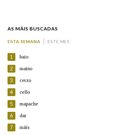
Enderezo electrónico
AS MÁIS BUSCADAS
Comentario
ESTA SEMANA
ESTE MES
1
baio
2
maino
3
cerzo
En cumprimento da normativa vixente en materia de
Protección de Datos de Carácter Persoal, a Real Academia
4
cello
Galega informa a aqueles usuarios que faciliten o seu correo
electrónico, así como calquera outra información de carácter
5
mapache
persoal, que estes datos serán obxecto de tratamento
automatizado de carácter confidencial e incorporados aos seus
6
dar
ficheiros informáticos. Así mesmo, os usuarios poderán exercer o
seu dereito de acceso, rectificación, oposición e cancelación dos
7
máis
seus datos poñéndose en contacto connosco.