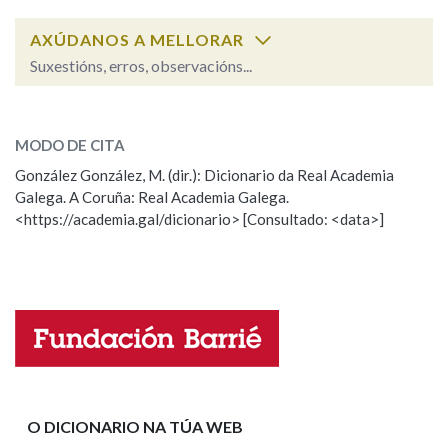
AXÚDANOS A MELLORAR
Suxestións, erros, observacións...
perturbar
SOBRE A PALABRA:
MODO DE CITA
ESCOLLE UNHA OPCIÓN:
González González, M. (dir.): Dicionario da Real Academia
Galega. A Coruña: Real Academia Galega.
Observación
Hai un erro na palabra
<https://academia.gal/dicionario> [Consultado: <data>]
Propoño mellorar a definición
Actualización
Falta unha voz
Nome
Apelidos
O DICIONARIO NA TÚA WEB