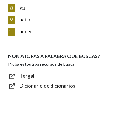
8
vir
Lin e acepto as condicións da política de
privacidade
9
botar
Introduce o código que aparece na imaxe:
10
poder
NON ATOPAS A PALABRA QUE BUSCAS?
Texto de verificación
Proba estoutros recursos de busca
Tergal
Dicionario de dicionarios
Enviar