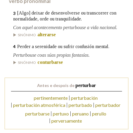
verbo pronominal
[Algo] deixar de desenvolverse ou transcorrer con
3
Na fraseoloxía
normalidade, orde ou tranquilidade.
Con aquel acontecemento perturbouse a vida nacional.
alterarse
SINÓNIMO
OUTRAS OPCIÓNS DE BUSCA
Perder a serenidade ou sufrir confusión mental.
4
Perturbouse coas súas propias fantasías.
Marcas gramaticais
conturbarse
SINÓNIMO
Pertence a
Antes e despois de
perturbar
pertinentemente
perturbación
LIMPAR
BUSCA
perturbación atmosférica
perturbado
perturbador
perturbarse
pertuxo
peruano
perullo
perversamente