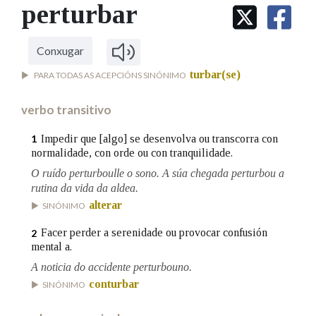
IDENTIDADE CORPORATIVA
perturbar
Facebook
Twitter
Youtube
Instagram
Bluesky
BUSCAR NOS LEMAS
FIGURAS HOMENAXEADAS
MARCIAL DEL ADALID
HISTORIA
Comeza por
CASA-MUSEO EMILIA PARDO
Conxugar
BAZÁN
60 ANOS DLG
turbar(se)
PARA TODAS AS ACEPCIÓNS SINÓNIMO
PRIMAVERA DAS LETRAS
Remata por
PORTAL DAS PALABRAS
verbo transitivo
Impedir que [algo] se desenvolva ou transcorra con
1
normalidade, con orde ou con tranquilidade.
Contén
O ruído perturboulle o sono. A súa chegada perturbou a
rutina da vida da aldea.
alterar
SINÓNIMO
BUSCAR NO CONTIDO
Facer perder a serenidade ou provocar confusión
2
mental a.
Nas definicións
A noticia do accidente perturbouno.
conturbar
SINÓNIMO
Nos exemplos