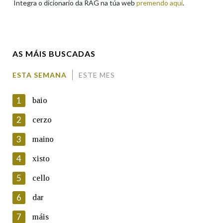
Integra o dicionario da RAG na túa web
premendo aquí
.
Enderezo electrónico
AS MÁIS BUSCADAS
Comentario
ESTA SEMANA
ESTE MES
1
baio
2
cerzo
3
maino
En cumprimento da normativa vixente en materia de
Protección de Datos de Carácter Persoal, a Real Academia
4
xisto
Galega informa a aqueles usuarios que faciliten o seu correo
electrónico, así como calquera outra información de carácter
5
cello
persoal, que estes datos serán obxecto de tratamento
automatizado de carácter confidencial e incorporados aos seus
6
dar
ficheiros informáticos. Así mesmo, os usuarios poderán exercer o
seu dereito de acceso, rectificación, oposición e cancelación dos
7
máis
seus datos poñéndose en contacto connosco.