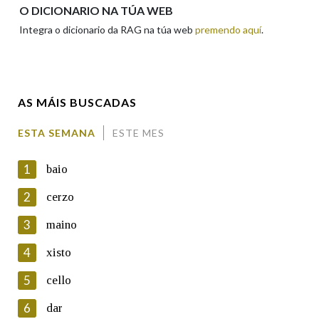
Apelidos
O DICIONARIO NA TÚA WEB
Integra o dicionario da RAG na túa web
premendo aquí
.
Enderezo electrónico
AS MÁIS BUSCADAS
Comentario
ESTA SEMANA
ESTE MES
1
baio
2
cerzo
3
maino
En cumprimento da normativa vixente en materia de
Protección de Datos de Carácter Persoal, a Real Academia
4
xisto
Galega informa a aqueles usuarios que faciliten o seu correo
electrónico, así como calquera outra información de carácter
5
cello
persoal, que estes datos serán obxecto de tratamento
automatizado de carácter confidencial e incorporados aos seus
6
dar
ficheiros informáticos. Así mesmo, os usuarios poderán exercer o