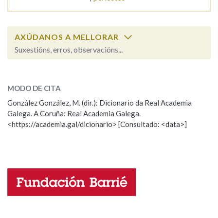
Na fraseoloxía
AXÚDANOS A MELLORAR
Suxestións, erros, observacións...
periodista
OUTRAS OPCIÓNS DE BUSCA
SOBRE A PALABRA:
MODO DE CITA
Marcas gramaticais
ESCOLLE UNHA OPCIÓN:
González González, M. (dir.): Dicionario da Real Academia
Galega. A Coruña: Real Academia Galega.
Observación
Hai un erro na palabra
<https://academia.gal/dicionario> [Consultado: <data>]
Pertence a
Propoño mellorar a definición
Actualización
Falta unha voz
LIMPAR
BUSCA
Nome