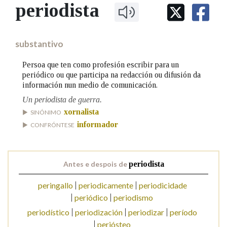
IDENTIDADE CORPORATIVA
periodista
Facebook
Twitter
Youtube
Instagram
Bluesky
BUSCAR NOS LEMAS
FIGURAS HOMENAXEADAS
MARCIAL DEL ADALID
HISTORIA
Comeza por
CASA-MUSEO EMILIA PARDO
substantivo
BAZÁN
60 ANOS DLG
PRIMAVERA DAS LETRAS
Persoa que ten como profesión escribir para un
Remata por
periódico ou que participa na redacción ou difusión da
PORTAL DAS PALABRAS
información nun medio de comunicación.
Un periodista de guerra.
Contén
xornalista
SINÓNIMO
informador
CONFRÓNTESE
BUSCAR NO CONTIDO
Antes e despois de
periodista
Nas definicións
peringallo
periodicamente
periodicidade
periódico
periodismo
periodístico
periodización
periodizar
período
Nos exemplos
periósteo