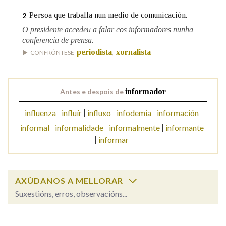
Persoa que traballa nun medio de comunicación.
2
Na fraseoloxía
O presidente accedeu a falar cos informadores nunha
conferencia de prensa.
periodista
xornalista
CONFRÓNTESE
,
OUTRAS OPCIÓNS DE BUSCA
Antes e despois de
informador
Marcas gramaticais
influenza
influír
influxo
infodemia
información
informal
informalidade
informalmente
informante
Pertence a
informar
LIMPAR
BUSCA
AXÚDANOS A MELLORAR
Suxestións, erros, observacións...
informador
SOBRE A PALABRA: