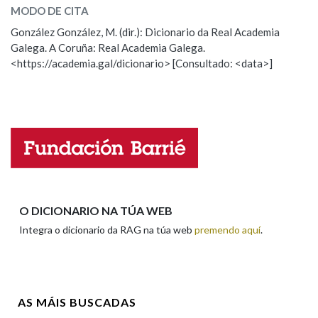
MODO DE CITA
ESCOLLE UNHA OPCIÓN:
González González, M. (dir.): Dicionario da Real Academia
Galega. A Coruña: Real Academia Galega.
Observación
Hai un erro na palabra
<https://academia.gal/dicionario> [Consultado: <data>]
Propoño mellorar a definición
Actualización
Falta unha voz
Nome
Apelidos
O DICIONARIO NA TÚA WEB
Integra o dicionario da RAG na túa web
premendo aquí
.
Enderezo electrónico
AS MÁIS BUSCADAS