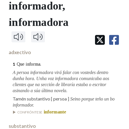
IDENTIDADE CORPORATIVA
informador
,
Facebook
Twitter
Youtube
Instagram
Bluesky
BUSCAR NOS LEMAS
FIGURAS HOMENAXEADAS
MARCIAL DEL ADALID
HISTORIA
Comeza por
informadora
CASA-MUSEO EMILIA PARDO
BAZÁN
60 ANOS DLG
PRIMAVERA DAS LETRAS
Remata por
PORTAL DAS PALABRAS
adxectivo
Contén
Que informa.
1
A persoa informadora virá falar con vostedes dentro
dunha hora. Unha voz informadora comunicaba aos
clientes que na sección de libraría estaba o escritor
BUSCAR NO CONTIDO
asinando a súa última novela.
Tamén substantivo
[ persoa ]
Seino porque teño un bo
Nas definicións
informador.
informante
CONFRÓNTESE
Nos exemplos
substantivo