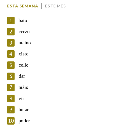
Comentario
ESTA SEMANA
ESTE MES
1
baio
2
cerzo
3
maino
En cumprimento da normativa vixente en materia de
Protección de Datos de Carácter Persoal, a Real Academia
4
xisto
Galega informa a aqueles usuarios que faciliten o seu correo
electrónico, así como calquera outra información de carácter
5
cello
persoal, que estes datos serán obxecto de tratamento
automatizado de carácter confidencial e incorporados aos seus
6
dar
ficheiros informáticos. Así mesmo, os usuarios poderán exercer o
seu dereito de acceso, rectificación, oposición e cancelación dos
7
máis
seus datos poñéndose en contacto connosco.
8
vir
Lin e acepto as condicións da política de
privacidade
9
botar
Introduce o código que aparece na imaxe:
10
poder