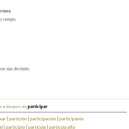
cousa.
Pertence a
do campo.
AXUDA NA BUSCA
LIMPAR
BUSCA
oa súa decisión.
s e despois de
participar
xar
partición
participación
participante
al
participio
partícula
partícula alfa