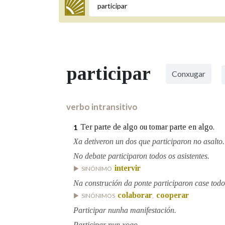
Termo a buscar
participar
Conxugar
BUSCAR NOS LEMAS
Comeza por
verbo intransitivo
Ter parte de algo ou tomar parte en algo.
1
Remata por
Xa detiveron un dos que participaron no asalto.
No debate participaron todos os asistentes.
intervir
SINÓNIMO
Contén
Na construción da ponte participaron case todo
colaborar
cooperar
SINÓNIMOS
,
Participar nunha manifestación.
OUTRAS OPCIÓNS DE BUSCA
Participar nun xogo.