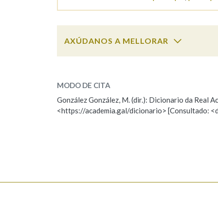
AXÚDANOS A MELLORAR
participar
SOBRE A PALABRA:
MODO DE CITA
ESCOLLE UNHA OPCIÓN:
González González, M. (dir.): Dicionario da Real
<https://academia.gal/dicionario> [Consultado: <
Observación
Hai un erro na palabra
Falta unha voz
Nome
Apelido
Enderezo electrónico