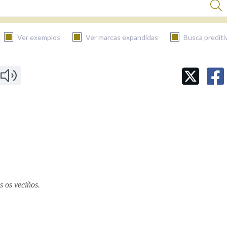
Ver exemplos
Ver marcas expandidas
Busca prediti
BUSCAR NO CONTIDO
Nas definicións
Nos exemplos
Na fraseoloxía
s os veciños.