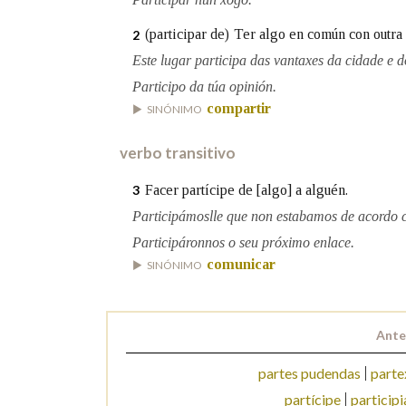
(participar de)
Ter algo en común con outra 
2
Marcas gramaticais
Este lugar participa das vantaxes da cidade e 
Participo da túa opinión.
compartir
SINÓNIMO
verbo transitivo
Facer partícipe de [algo] a alguén.
3
Participámoslle que non estabamos de acordo c
Participáronnos o seu próximo enlace.
comunicar
SINÓNIMO
Ante
partes pudendas
parte
partícipe
participi