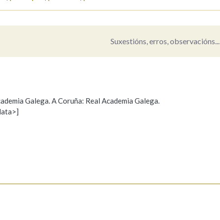
Suxestións, erros, observacións...
 Academia Galega. A Coruña: Real Academia Galega.
data>]
Propoño mellorar a definición
Actualización
s