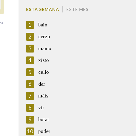
ESTA SEMANA
ESTE MES
va
1
baio
2
cerzo
3
maino
4
xisto
5
cello
6
dar
7
máis
8
vir
9
botar
10
poder