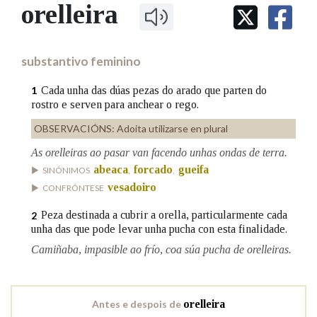
IDENTIDADE CORPORATIVA
orelleira
Facebook
Twitter
Youtube
Instagram
Bluesky
BUSCAR NOS LEMAS
FIGURAS HOMENAXEADAS
MARCIAL DEL ADALID
HISTORIA
Comeza por
CASA-MUSEO EMILIA PARDO
substantivo feminino
BAZÁN
60 ANOS DLG
PRIMAVERA DAS LETRAS
Cada unha das dúas pezas do arado que parten do
1
Remata por
rostro e serven para anchear o rego.
PORTAL DAS PALABRAS
OBSERVACIÓNS:
Adoita utilizarse en plural
As orelleiras ao pasar van facendo unhas ondas de terra.
Contén
abeaca
forcado
gueifa
SINÓNIMOS
,
,
vesadoiro
CONFRÓNTESE
Peza destinada a cubrir a orella, particularmente cada
2
BUSCAR NO CONTIDO
unha das que pode levar unha pucha con esta finalidade.
Nas definicións
Camiñaba, impasible ao frío, coa súa pucha de orelleiras.
Nos exemplos
Antes e despois de
orelleira