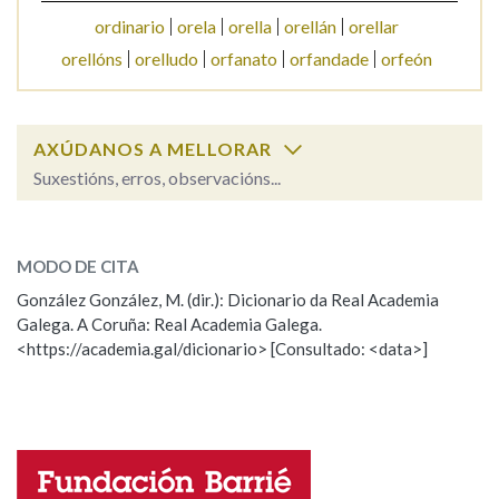
ordinario
orela
orella
orellán
orellar
orellóns
orelludo
orfanato
orfandade
orfeón
Na fraseoloxía
AXÚDANOS A MELLORAR
OUTRAS OPCIÓNS DE BUSCA
Suxestións, erros, observacións...
Marcas gramaticais
orelleira
SOBRE A PALABRA:
MODO DE CITA
ESCOLLE UNHA OPCIÓN:
Pertence a
González González, M. (dir.): Dicionario da Real Academia
Galega. A Coruña: Real Academia Galega.
Observación
Hai un erro na palabra
<https://academia.gal/dicionario> [Consultado: <data>]
Propoño mellorar a definición
Actualización
LIMPAR
BUSCA
Falta unha voz
Nome