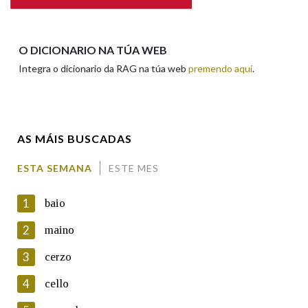
Apelidos
O DICIONARIO NA TÚA WEB
Integra o dicionario da RAG na túa web
premendo aquí
.
Enderezo electrónico
AS MÁIS BUSCADAS
Comentario
ESTA SEMANA
ESTE MES
1
baio
2
maino
3
cerzo
En cumprimento da normativa vixente en materia de
Protección de Datos de Carácter Persoal, a Real Academia
4
cello
Galega informa a aqueles usuarios que faciliten o seu correo
electrónico, así como calquera outra información de carácter