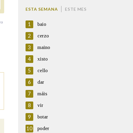
ESTA SEMANA
ESTE MES
va
1
baio
2
cerzo
3
maino
4
xisto
5
cello
6
dar
7
máis
8
vir
9
botar
10
poder