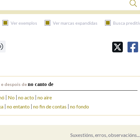
Ver exemplos
Ver marcas expandidas
Busca prediti
BUSCAR NO CONTIDO
Nas definicións
 e despois de
no canto de
Nos exemplos
nó
No
no acto
no aire
xa
no entanto
no fin de contas
no fondo
Na fraseoloxía
Suxestións, erros, observacións...