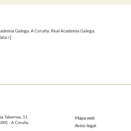
Pertence a
 Academia Galega. A Coruña: Real Academia Galega.
data>]
Propoño mellorar a definición
Actualización
AXUDA NA BUSCA
LIMPAR
BUSCA
s
úa Tabernas, 11
Mapa web
5001 - A Coruña
Aviso legal