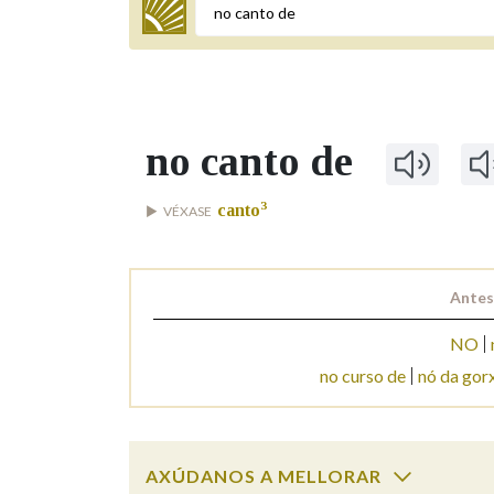
Termo a buscar
no canto de
BUSCAR NOS LEMAS
3
canto
VÉXASE
Comeza por
Antes
Remata por
NO
no curso de
nó da gor
Contén
AXÚDANOS A MELLORAR
OUTRAS OPCIÓNS DE BUSCA