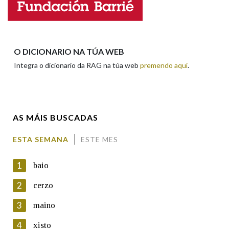
Nome
Apelidos
O DICIONARIO NA TÚA WEB
Integra o dicionario da RAG na túa web
premendo aquí
.
Enderezo electrónico
AS MÁIS BUSCADAS
Comentario
ESTA SEMANA
ESTE MES
1
baio
2
cerzo
3
maino
En cumprimento da normativa vixente en materia de
Protección de Datos de Carácter Persoal, a Real Academia
4
xisto