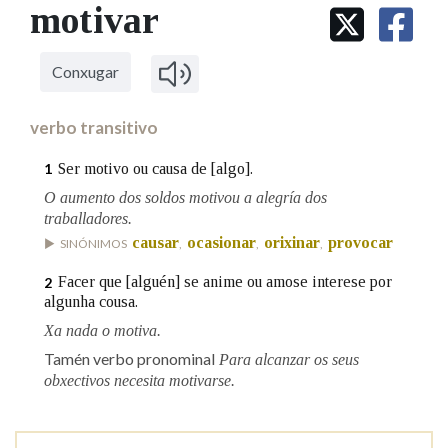
IDENTIDADE CORPORATIVA
motivar
Facebook
Twitter
Youtube
Instagram
Bluesky
BUSCAR NOS LEMAS
FIGURAS HOMENAXEADAS
MARCIAL DEL ADALID
HISTORIA
Comeza por
CASA-MUSEO EMILIA PARDO
Conxugar
BAZÁN
60 ANOS DLG
PRIMAVERA DAS LETRAS
verbo transitivo
Remata por
PORTAL DAS PALABRAS
Ser motivo ou causa de [algo].
1
O aumento dos soldos motivou a alegría dos
traballadores.
Contén
causar
ocasionar
orixinar
provocar
SINÓNIMOS
,
,
,
Facer que [alguén] se anime ou amose interese por
2
algunha cousa.
BUSCAR NO CONTIDO
Xa nada o motiva.
Nas definicións
Tamén verbo pronominal
Para alcanzar os seus
obxectivos necesita motivarse.
Nos exemplos