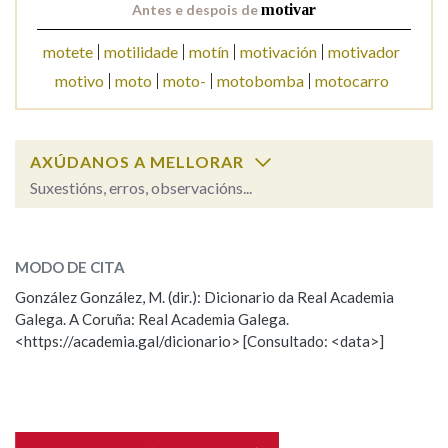
Antes e despois de
motivar
motete
motilidade
motín
motivación
motivador
Na fraseoloxía
motivo
moto
moto-
motobomba
motocarro
OUTRAS OPCIÓNS DE BUSCA
AXÚDANOS A MELLORAR
Suxestións, erros, observacións...
Marcas gramaticais
motivar
SOBRE A PALABRA:
Pertence a
MODO DE CITA
ESCOLLE UNHA OPCIÓN:
González González, M. (dir.): Dicionario da Real Academia
Galega. A Coruña: Real Academia Galega.
Observación
Hai un erro na palabra
<https://academia.gal/dicionario> [Consultado: <data>]
LIMPAR
BUSCA
Propoño mellorar a definición
Actualización
Falta unha voz