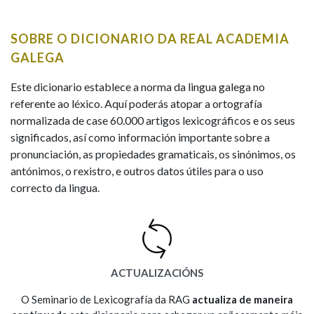
IDENTIDADE CORPORATIVA
Facebook
Twitter
Youtube
Instagram
Bluesky
BUSCAR NOS LEMAS
FIGURAS HOMENAXEADAS
MARCIAL DEL ADALID
SOBRE O DICIONARIO DA REAL ACADEMIA
HISTORIA
Comeza por
CASA-MUSEO EMILIA PARDO
GALEGA
BAZÁN
60 ANOS DLG
PRIMAVERA DAS LETRAS
Este dicionario establece a norma da lingua galega no
Remata por
referente ao léxico. Aquí poderás atopar a ortografía
PORTAL DAS PALABRAS
normalizada de case 60.000 artigos lexicográficos e os seus
significados, así como información importante sobre a
pronunciación, as propiedades gramaticais, os sinónimos, os
Contén
antónimos, o rexistro, e outros datos útiles para o uso
correcto da lingua.
BUSCAR NO CONTIDO
Nas definicións
ACTUALIZACIÓNS
Nos exemplos
O Seminario de Lexicografía da RAG
actualiza de maneira