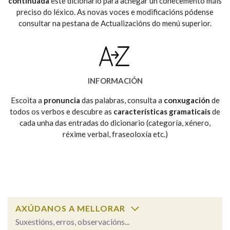
continuada
este dicionario para achegar un coñecemento máis
preciso do léxico. As novas voces e modificacións pódense
consultar na pestana de Actualizacións do menú superior.
Na fraseoloxía
OUTRAS OPCIÓNS DE BUSCA
INFORMACIÓN
Marcas gramaticais
Escoita a
pronuncia
das palabras, consulta a
conxugación
de
todos os verbos e descubre as
características gramaticais
de
cada unha das entradas do dicionario (categoría, xénero,
réxime verbal, fraseoloxía etc.)
Pertence a
LIMPAR
BUSCA
AXÚDANOS A MELLORAR
Suxestións, erros, observacións...