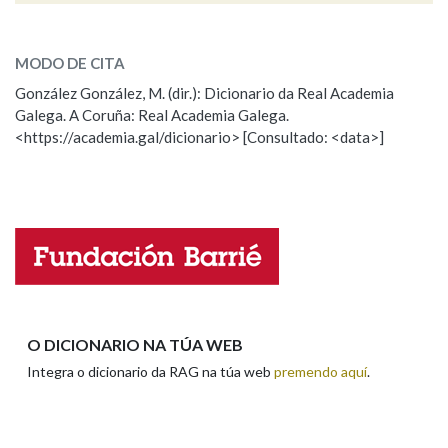
ESCOLLE UNHA OPCIÓN:
MODO DE CITA
Observación
Falta unha voz
González González, M. (dir.): Dicionario da Real Academia
Galega. A Coruña: Real Academia Galega.
Nome
<https://academia.gal/dicionario> [Consultado: <data>]
Apelidos
Enderezo electrónico
O DICIONARIO NA TÚA WEB
Integra o dicionario da RAG na túa web
premendo aquí
.
Comentario