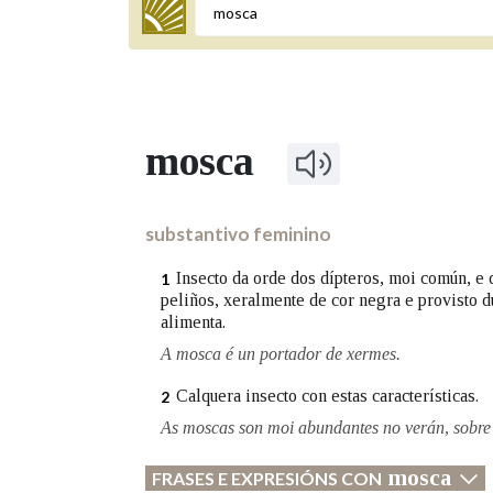
Termo a buscar
mosca
BUSCAR NOS LEMAS
Comeza por
substantivo feminino
Insecto da orde dos dípteros, moi común, e 
1
peliños, xeralmente de cor negra e provisto d
Remata por
alimenta.
A mosca é un portador de xermes.
Contén
Calquera insecto con estas características.
2
As moscas son moi abundantes no verán, sobre 
mosca
FRASES E EXPRESIÓNS CON
OUTRAS OPCIÓNS DE BUSCA