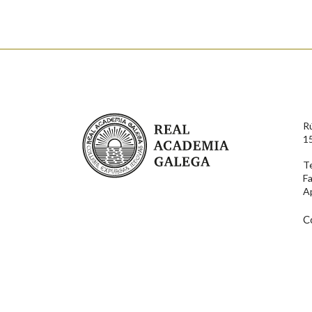
Nome
Apelido
Enderezo electrónico
Real Academia Galega
R
Comentario
1
T
F
A
C
En cumprimento da normativa vixente en materia de P
aqueles usuarios que faciliten o seu correo electrónico
serán obxecto de tratamento automatizado de carácter 
usuarios poderán exercer o seu dereito de acceso, rect
connosco.