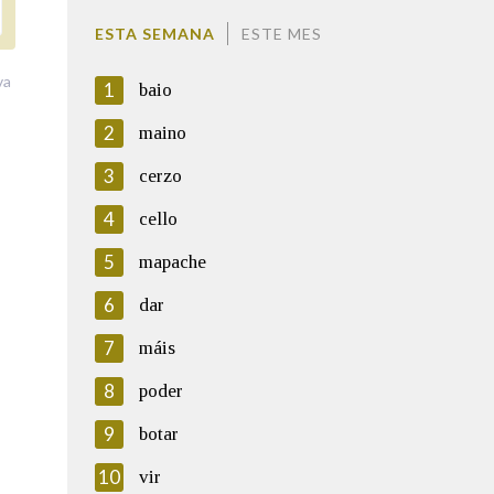
ESTA SEMANA
ESTE MES
va
1
baio
2
maino
3
cerzo
4
cello
5
mapache
6
dar
7
máis
8
poder
9
botar
10
vir