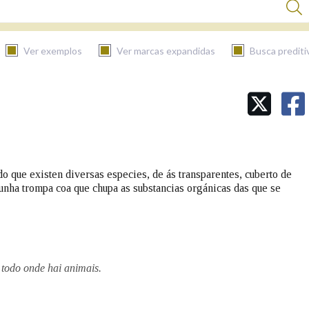
Ver exemplos
Ver marcas expandidas
Busca prediti
BUSCAR NO CONTIDO
Nas definicións
do que existen diversas especies, de ás transparentes, cuberto de
unha trompa coa que chupa as substancias orgánicas das que se
Nos exemplos
Na fraseoloxía
todo onde hai animais.