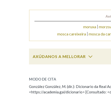
Marcas gramaticais
Ant
moruxa
morzo
mosca careixeira
mosca da ca
AXÚDANOS A MELLORAR
mosca
SOBRE A PALABRA:
MODO DE CITA
ESCOLLE UNHA OPCIÓN:
González González, M. (dir.): Dicionario da Real
<https://academia.gal/dicionario> [Consultado: <
Observación
Hai un erro na palabra
Falta unha voz