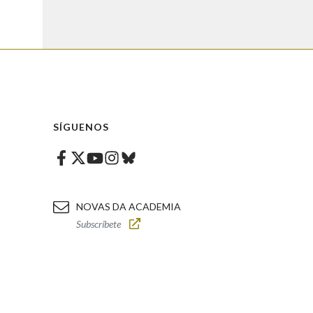
SÍGUENOS
Facebook
Twitter
Instagram
Bluesky
Youtube
NOVAS DA ACADEMIA
Subscríbete