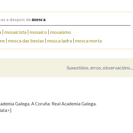
Pertence a
es e despois de
mosca
a
mosaicista
mosaico
mosaísmo
rne
mosca das bestas
mosca ladra
mosca morta
AXUDA NA BUSCA
LIMPAR
BUSCA
Suxestións, erros, observacións...
 Academia Galega. A Coruña: Real Academia Galega.
data>]
Propoño mellorar a definición
Actualización