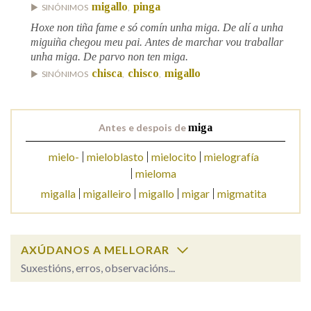
migallo
pinga
SINÓNIMOS
,
Hoxe non tiña fame e só comín unha miga. De alí a unha
Na fraseoloxía
miguiña chegou meu pai. Antes de marchar vou traballar
unha miga. De parvo non ten miga.
chisca
chisco
migallo
SINÓNIMOS
,
,
OUTRAS OPCIÓNS DE BUSCA
Antes e despois de
miga
Marcas gramaticais
mielo-
mieloblasto
mielocito
mielografía
mieloma
Pertence a
migalla
migalleiro
migallo
migar
migmatita
LIMPAR
BUSCA
AXÚDANOS A MELLORAR
Suxestións, erros, observacións...
miga
SOBRE A PALABRA: