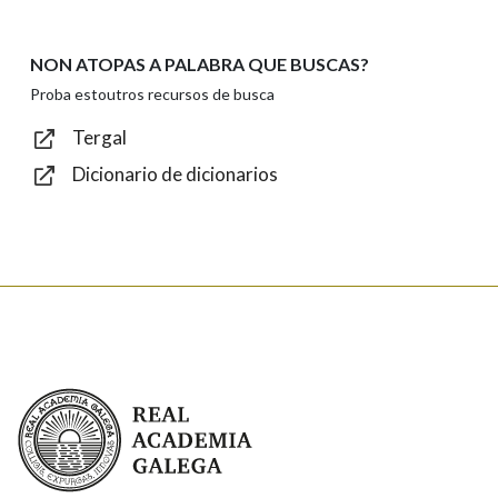
NON ATOPAS A PALABRA QUE BUSCAS?
Texto de verificación
Proba estoutros recursos de busca
Tergal
Dicionario de dicionarios
Enviar
Real Academia Galega