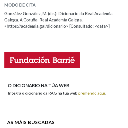
MODO DE CITA
ESCOLLE UNHA OPCIÓN:
González González, M. (dir.): Dicionario da Real Academia
Galega. A Coruña: Real Academia Galega.
Observación
Hai un erro na palabra
<https://academia.gal/dicionario> [Consultado: <data>]
Propoño mellorar a definición
Actualización
Falta unha voz
Nome
Apelidos
O DICIONARIO NA TÚA WEB
Integra o dicionario da RAG na túa web
premendo aquí
.
Enderezo electrónico
AS MÁIS BUSCADAS