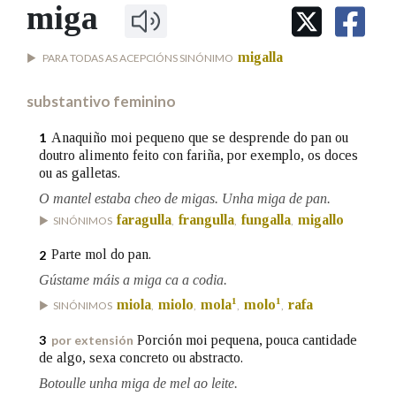
IDENTIDADE CORPORATIVA
miga
Facebook
Twitter
Youtube
Instagram
Bluesky
BUSCAR NOS LEMAS
FIGURAS HOMENAXEADAS
MARCIAL DEL ADALID
HISTORIA
Comeza por
migalla
PARA TODAS AS ACEPCIÓNS SINÓNIMO
CASA-MUSEO EMILIA PARDO
BAZÁN
60 ANOS DLG
substantivo feminino
PRIMAVERA DAS LETRAS
Remata por
PORTAL DAS PALABRAS
Anaquiño moi pequeno que se desprende do pan ou
1
doutro alimento feito con fariña, por exemplo, os doces
ou as galletas.
Contén
O mantel estaba cheo de migas. Unha miga de pan.
faragulla
frangulla
fungalla
migallo
SINÓNIMOS
,
,
,
Parte mol do pan.
2
BUSCAR NO CONTIDO
Gústame máis a miga ca a codia.
1
1
miola
miolo
mola
molo
rafa
SINÓNIMOS
,
,
,
,
Nas definicións
Porción moi pequena, pouca cantidade
3
por extensión
de algo, sexa concreto ou abstracto.
Nos exemplos
Botoulle unha miga de mel ao leite.