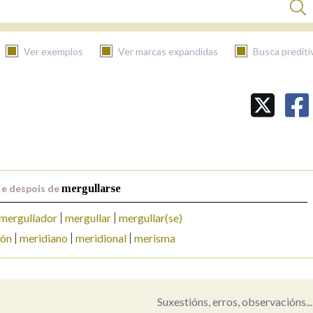
Ver exemplos
Ver marcas expandidas
Busca prediti
BUSCAR NO CONTIDO
Nas definicións
 e despois de
mergullarse
Nos exemplos
mergullador
mergullar
mergullar(se)
lón
meridiano
meridional
merisma
Na fraseoloxía
Suxestións, erros, observacións...