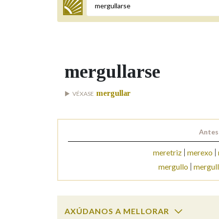
Termo a buscar
mergullarse
BUSCAR NOS LEMAS
mergullar
VÉXASE
Comeza por
Antes
Remata por
meretriz
merexo
mergullo
mergul
Contén
AXÚDANOS A MELLORAR
OUTRAS OPCIÓNS DE BUSCA