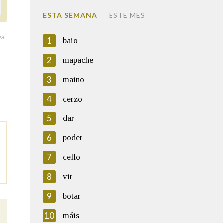
ESTA SEMANA
ESTE MES
va
1
baio
2
mapache
3
maino
4
cerzo
5
dar
6
poder
7
cello
8
vir
9
botar
10
máis