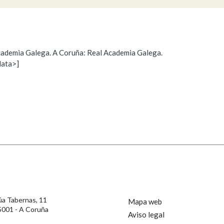
Pertence a
 Academia Galega. A Coruña: Real Academia Galega.
data>]
Propoño mellorar a definición
Actualización
AXUDA NA BUSCA
LIMPAR
BUSCA
s
úa Tabernas, 11
Mapa web
5001 - A Coruña
Aviso legal