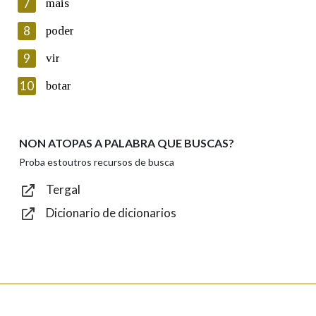
7
mais
seus datos poñéndose en contacto connosco.
8
poder
Lin e acepto as condicións da política de
privacidade
9
vir
Introduce o código que aparece na imaxe:
10
botar
NON ATOPAS A PALABRA QUE BUSCAS?
Texto de verificación
Proba estoutros recursos de busca
Tergal
Dicionario de dicionarios
Enviar