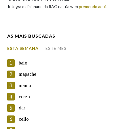
Integra o dicionario da RAG na túa web
premendo aquí
.
Enderezo electrónico
AS MÁIS BUSCADAS
Comentario
ESTA SEMANA
ESTE MES
1
baio
2
mapache
3
maino
En cumprimento da normativa vixente en materia de
Protección de Datos de Carácter Persoal, a Real Academia
4
cerzo
Galega informa a aqueles usuarios que faciliten o seu correo
electrónico, así como calquera outra información de carácter
5
dar
persoal, que estes datos serán obxecto de tratamento
automatizado de carácter confidencial e incorporados aos seus
6
cello
ficheiros informáticos. Así mesmo, os usuarios poderán exercer o
seu dereito de acceso, rectificación, oposición e cancelación dos