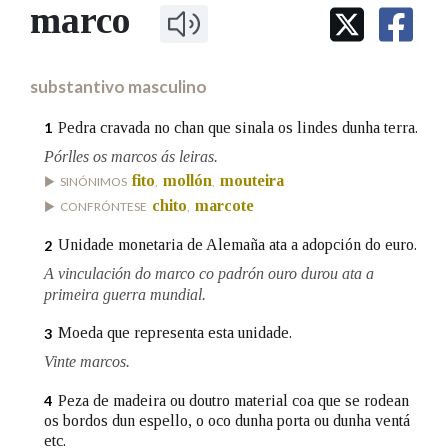
IDENTIDADE CORPORATIVA
marco
Facebook
Twitter
Youtube
Instagram
Bluesky
BUSCAR NOS LEMAS
FIGURAS HOMENAXEADAS
MARCIAL DEL ADALID
HISTORIA
Comeza por
CASA-MUSEO EMILIA PARDO
substantivo masculino
BAZÁN
60 ANOS DLG
PRIMAVERA DAS LETRAS
Pedra cravada no chan que sinala os lindes dunha terra.
1
Remata por
PORTAL DAS PALABRAS
Pórlles os marcos ás leiras.
fito
mollón
mouteira
SINÓNIMOS
,
,
chito
marcote
CONFRÓNTESE
,
Contén
Unidade monetaria de Alemaña ata a adopción do euro.
2
A vinculación do marco co padrón ouro durou ata a
primeira guerra mundial.
BUSCAR NO CONTIDO
Moeda que representa esta unidade.
3
Nas definicións
Vinte marcos.
Peza de madeira ou doutro material coa que se rodean
4
os bordos dun espello, o oco dunha porta ou dunha ventá
Nos exemplos
etc.