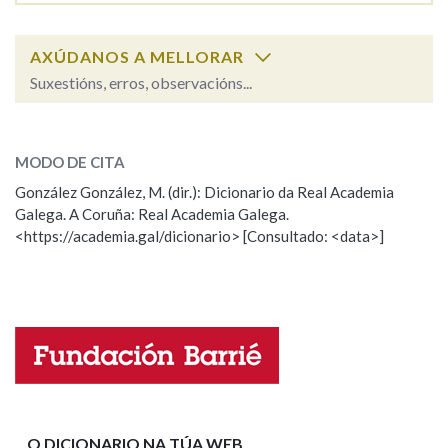
AXÚDANOS A MELLORAR
Suxestións, erros, observacións...
marco
SOBRE A PALABRA:
MODO DE CITA
ESCOLLE UNHA OPCIÓN:
González González, M. (dir.): Dicionario da Real Academia
Galega. A Coruña: Real Academia Galega.
Observación
Hai un erro na palabra
<https://academia.gal/dicionario> [Consultado: <data>]
Propoño mellorar a definición
Actualización
Falta unha voz
Nome
Apelidos
O DICIONARIO NA TÚA WEB