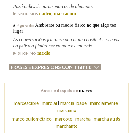
Puxéronlles ás portas marcos de aluminio.
cadro
marcación
SINÓNIMOS
,
Na fraseoloxía
Ambiente ou medio físico no que algo ten
5
figurado
lugar.
As conversacións fixéronse nun marco hostil. As escenas
OUTRAS OPCIÓNS DE BUSCA
da película filmáronse en marcos naturais.
medio
SINÓNIMO
Marcas gramaticais
marco
FRASES E EXPRESIÓNS CON
Pertence a
Antes e despois de
marco
marcescible
marcial
marcialidade
marcialmente
LIMPAR
BUSCA
marciano
marco quilométrico
marcote
marcha
marcha atrás
marchante