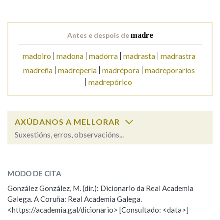
Antes e despois de
madre
madoiro
madona
madorra
madrasta
madrastra
madreña
madreperla
madrépora
madreporarios
madrepórico
AXÚDANOS A MELLORAR
Suxestións, erros, observacións...
madre
SOBRE A PALABRA:
MODO DE CITA
ESCOLLE UNHA OPCIÓN:
González González, M. (dir.): Dicionario da Real Academia
Galega. A Coruña: Real Academia Galega.
Observación
Hai un erro na palabra
<https://academia.gal/dicionario> [Consultado: <data>]
Propoño mellorar a definición
Actualización