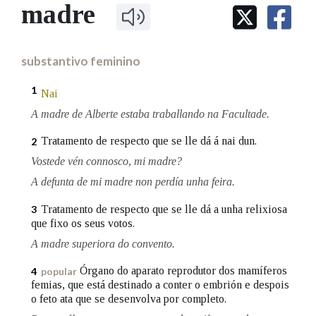
IDENTIDADE CORPORATIVA
madre
Facebook
Twitter
Youtube
Instagram
Bluesky
BUSCAR NOS LEMAS
FIGURAS HOMENAXEADAS
MARCIAL DEL ADALID
HISTORIA
Comeza por
CASA-MUSEO EMILIA PARDO
substantivo feminino
BAZÁN
60 ANOS DLG
PRIMAVERA DAS LETRAS
1
Nai
Remata por
PORTAL DAS PALABRAS
A madre de Alberte estaba traballando na Facultade.
Tratamento de respecto que se lle dá á nai dun.
2
Contén
Vostede vén connosco, mi madre?
A defunta de mi madre non perdía unha feira.
Tratamento de respecto que se lle dá a unha relixiosa
3
BUSCAR NO CONTIDO
que fixo os seus votos.
A madre superiora do convento.
Nas definicións
Órgano do aparato reprodutor dos mamíferos
4
popular
femias, que está destinado a conter o embrión e despois
o feto ata que se desenvolva por completo.
Nos exemplos