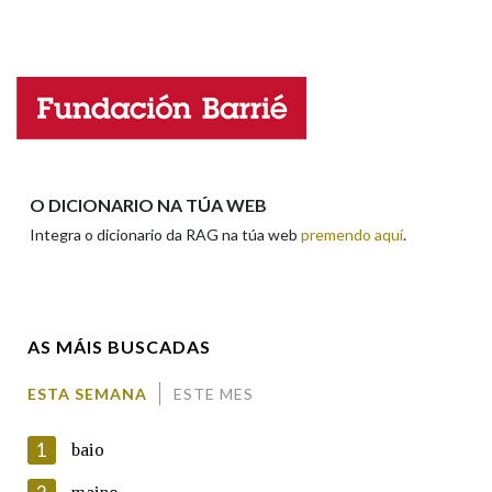
Falta unha voz
Nome
Apelidos
O DICIONARIO NA TÚA WEB
Integra o dicionario da RAG na túa web
premendo aquí
.
Enderezo electrónico
AS MÁIS BUSCADAS
Comentario
ESTA SEMANA
ESTE MES
1
baio