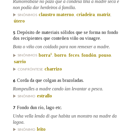
Rumoreábase no pazo que a condesa tiña a madre seca e
non podía dar herdeiros á familia.
claustro materno
criadeira
matriz
SINÓNIMOS
,
,
,
Na fraseoloxía
útero
Depósito de materiais sólidos que se forma no fondo
5
dos recipientes que conteñen viño ou vinagre.
OUTRAS OPCIÓNS DE BUSCA
Bota o viño con coidado para non remexer a madre.
1
Marcas gramaticais
borra
borro
feces
fondón
pouso
SINÓNIMOS
,
,
,
,
,
sarrio
charrizo
CONFRÓNTESE
Pertence a
Corda da que colgan as brazoladas.
6
Rompeulles a madre cando ían levantar a pesca.
estrallo
SINÓNIMO
LIMPAR
BUSCA
Fondo dun río, lago etc.
7
Unha vella lenda di que habita un monstro na madre da
lagoa.
leito
SINÓNIMO