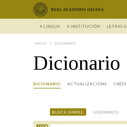
Real Academia Galega
A LINGUA
A INSTITUCIÓN
LETRAS 
INICIO
DICIONARIO
O IDIOMA
PRESENTA
LETRAS GA
NOVAS
DICIONARI
BIOGRAFÍ
Dicionario
DATOS DE
HISTORIA 
VÍDEOS
GUÍA DE 
OBRAS
ESTATUS 
ACADÉMIC
ENTREVIST
GUÍA DE A
NOVAS
LIGAZÓNS
ORGANIZA
FOTOGALE
NOMES GA
ENTREVIST
Real Academia Galega
Pleno da RAG
Begoña Caamaño
Guía de apelidos galegos
DICIONARIO
ACTUALIZACIÓNS
VÍDEOS
CRÉD
RECURSOS
BUSCA SIMPLE
SINÓNIMOS