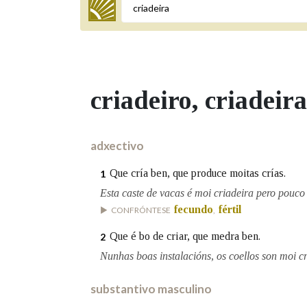
Termo a buscar
criadeiro
, criadeira
BUSCAR NOS LEMAS
Comeza por
adxectivo
Que cría ben, que produce moitas crías.
1
Remata por
Esta caste de vacas é moi criadeira pero pouco l
fecundo
fértil
CONFRÓNTESE
,
Que é bo de criar, que medra ben.
2
Contén
Nunhas boas instalacións, os coellos son moi cr
substantivo masculino
OUTRAS OPCIÓNS DE BUSCA