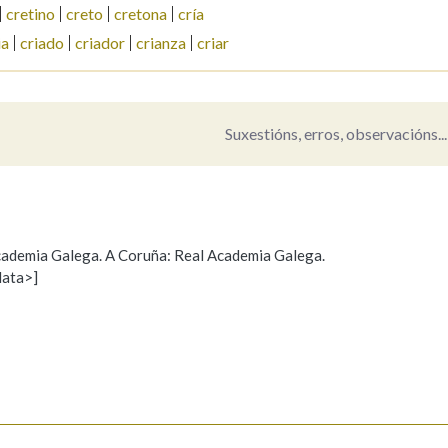
cretino
creto
cretona
cría
ia
criado
criador
crianza
criar
Suxestións, erros, observacións...
 Academia Galega. A Coruña: Real Academia Galega.
data>]
Propoño mellorar a definición
Actualización
s