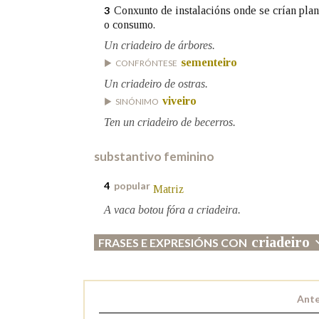
Conxunto de instalacións onde se crían pla
3
o consumo.
Marcas gramaticais
Un criadeiro de árbores.
sementeiro
CONFRÓNTESE
Un criadeiro de ostras.
viveiro
SINÓNIMO
Ten un criadeiro de becerros.
substantivo feminino
4
popular
Matriz
A vaca botou fóra a criadeira.
criadeiro
FRASES E EXPRESIÓNS CON
Ante