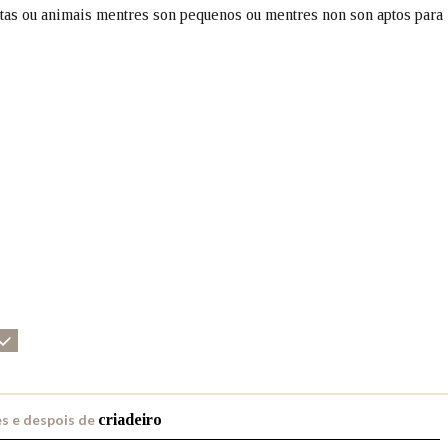
ntas ou animais mentres son pequenos ou mentres non son aptos para
Pertence a
AXUDA NA BUSCA
LIMPAR
BUSCA
s e despois de
criadeiro