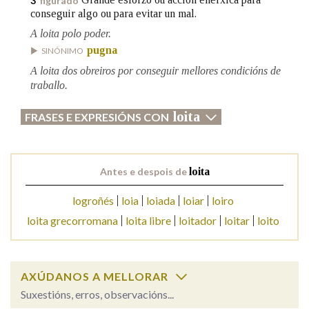
3
figurado
conseguir algo ou para evitar un mal.
A loita polo poder.
Na fraseoloxía
pugna
SINÓNIMO
A loita dos obreiros por conseguir mellores condicións de
traballo.
OUTRAS OPCIÓNS DE BUSCA
loita
FRASES E EXPRESIÓNS CON
Marcas gramaticais
Antes e despois de
loita
Pertence a
logroñés
loia
loiada
loiar
loiro
loita grecorromana
loita libre
loitador
loitar
loito
LIMPAR
BUSCA
AXÚDANOS A MELLORAR
Suxestións, erros, observacións...