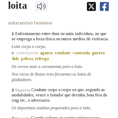
IDENTIDADE CORPORATIVA
loita
Facebook
Twitter
Youtube
Instagram
Bluesky
BUSCAR NOS LEMAS
FIGURAS HOMENAXEADAS
MARCIAL DEL ADALID
HISTORIA
Comeza por
CASA-MUSEO EMILIA PARDO
substantivo feminino
BAZÁN
60 ANOS DLG
PRIMAVERA DAS LETRAS
Enfrontamento entre dous ou máis individuos, no que
1
Remata por
se emprega a forza física ou outros medios de violencia.
PORTAL DAS PALABRAS
Loita corpo a corpo.
agarra
combate
contenda
guerra
CONFRÓNTESE
,
,
,
,
Contén
lide
pelexa
refrega
,
,
Os cervos usan a cornamenta para a loita.
Nos circos de Roma eran frecuentes as loitas de
gladiadores.
BUSCAR NO CONTIDO
Combate corpo a corpo en que, segundo as
2
Deporte
Nas definicións
modalidades, vence o loitador que derruba, bota fóra do
ring etc., o adversario.
Os deportistas estaban preparados para a loita.
Nos exemplos
Grande esforzo ou acción enérxica para