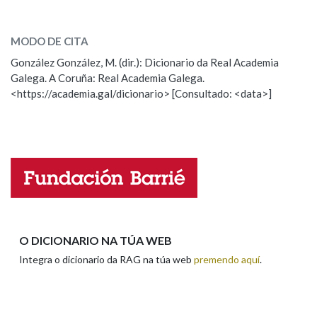
loita
SOBRE A PALABRA:
MODO DE CITA
ESCOLLE UNHA OPCIÓN:
González González, M. (dir.): Dicionario da Real Academia
Galega. A Coruña: Real Academia Galega.
Observación
Hai un erro na palabra
<https://academia.gal/dicionario> [Consultado: <data>]
Propoño mellorar a definición
Actualización
Falta unha voz
Nome
Apelidos
O DICIONARIO NA TÚA WEB
Integra o dicionario da RAG na túa web
premendo aquí
.
Enderezo electrónico