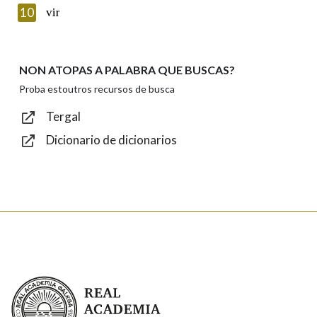
Introduce o código que aparece na imaxe:
10
vir
NON ATOPAS A PALABRA QUE BUSCAS?
Texto de verificación
Proba estoutros recursos de busca
Tergal
Dicionario de dicionarios
Enviar
Real Academia Galega