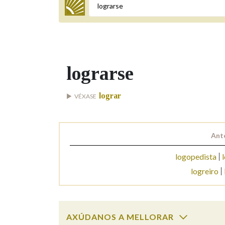
Termo a buscar
lograrse
BUSCAR NOS LEMAS
lograr
VÉXASE
Comeza por
Ant
Remata por
logopedista
logreiro
Contén
AXÚDANOS A MELLORAR
OUTRAS OPCIÓNS DE BUSCA