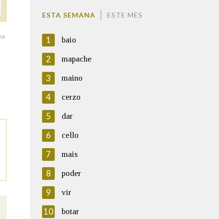
ESTA SEMANA
ESTE MES
va
1
baio
2
mapache
3
maino
4
cerzo
5
dar
6
cello
7
mais
8
poder
9
vir
10
botar