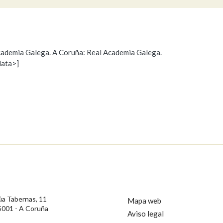
Pertence a
 Academia Galega. A Coruña: Real Academia Galega.
data>]
Propoño mellorar a definición
Actualización
AXUDA NA BUSCA
LIMPAR
BUSCA
s
úa Tabernas, 11
Mapa web
5001 - A Coruña
Aviso legal