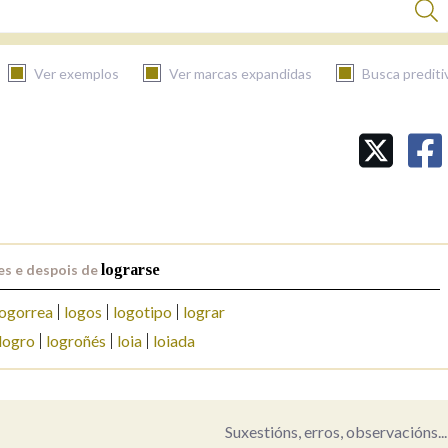
Ver exemplos
Ver marcas expandidas
Busca prediti
BUSCAR NO CONTIDO
Nas definicións
es e despois de
lograrse
Nos exemplos
logorrea
logos
logotipo
lograr
logro
logroñés
loia
loiada
Na fraseoloxía
Suxestións, erros, observacións...