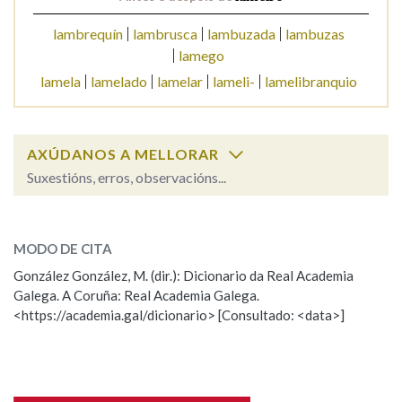
lambrequín
lambrusca
lambuzada
lambuzas
lamego
lamela
lamelado
lamelar
lameli-
lamelibranquio
AXÚDANOS A MELLORAR
Suxestións, erros, observacións...
lameiro
SOBRE A PALABRA:
MODO DE CITA
ESCOLLE UNHA OPCIÓN:
González González, M. (dir.): Dicionario da Real Academia
Galega. A Coruña: Real Academia Galega.
Observación
Hai un erro na palabra
<https://academia.gal/dicionario> [Consultado: <data>]
Propoño mellorar a definición
Actualización
Falta unha voz