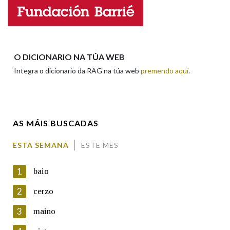
Nome
Apelidos
O DICIONARIO NA TÚA WEB
Integra o dicionario da RAG na túa web
premendo aquí
.
Enderezo electrónico
AS MÁIS BUSCADAS
Comentario
ESTA SEMANA
ESTE MES
1
baio
2
cerzo
3
maino
En cumprimento da normativa vixente en materia de
Protección de Datos de Carácter Persoal, a Real Academia