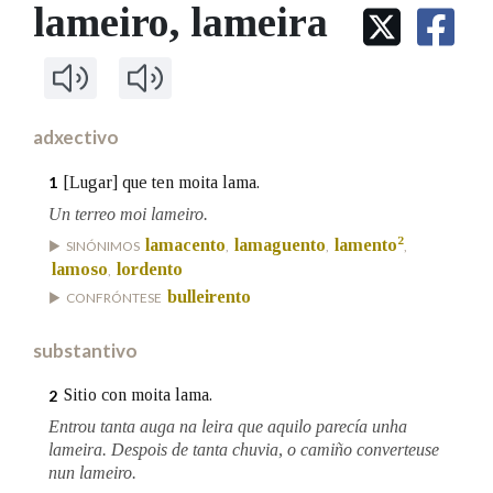
IDENTIDADE CORPORATIVA
lameiro
, lameira
Facebook
Twitter
Youtube
Instagram
Bluesky
BUSCAR NOS LEMAS
FIGURAS HOMENAXEADAS
MARCIAL DEL ADALID
HISTORIA
Comeza por
CASA-MUSEO EMILIA PARDO
BAZÁN
60 ANOS DLG
PRIMAVERA DAS LETRAS
adxectivo
Remata por
PORTAL DAS PALABRAS
[Lugar] que ten moita lama.
1
Un terreo moi lameiro.
Contén
2
lamacento
lamaguento
lamento
SINÓNIMOS
,
,
,
lamoso
lordento
,
bulleirento
CONFRÓNTESE
BUSCAR NO CONTIDO
substantivo
Nas definicións
Sitio con moita lama.
2
Entrou tanta auga na leira que aquilo parecía unha
lameira. Despois de tanta chuvia, o camiño converteuse
Nos exemplos
nun lameiro.