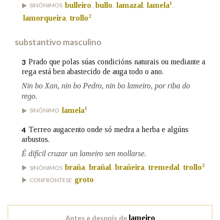
1
bulleiro
bullo
lamazal
lamela
SINÓNIMOS
,
,
,
,
2
lamorqueira
trollo
,
Na fraseoloxía
substantivo masculino
Prado que polas súas condicións naturais ou mediante a
3
OUTRAS OPCIÓNS DE BUSCA
rega está ben abastecido de auga todo o ano.
Nin bo Xan, nin bo Pedro, nin bo lameiro, por riba do
Marcas gramaticais
rego.
1
lamela
SINÓNIMO
Pertence a
Terreo augacento onde só medra a herba e algúns
4
arbustos.
É difícil cruzar un lameiro sen mollarse.
2
braña
brañal
brañeira
tremedal
trollo
SINÓNIMOS
,
,
,
,
LIMPAR
BUSCA
groto
CONFRÓNTESE
Antes e despois de
lameiro