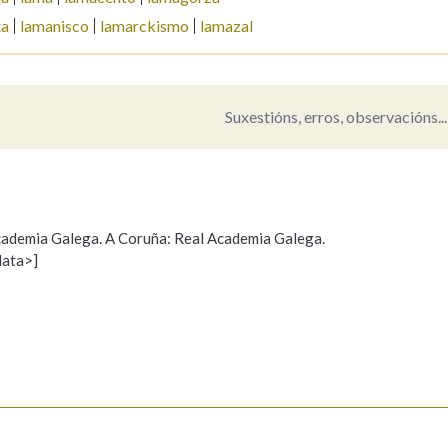
ta
lamanisco
lamarckismo
lamazal
Pertence a
Suxestións, erros, observacións...
AXUDA NA BUSCA
LIMPAR
BUSCA
 Academia Galega. A Coruña: Real Academia Galega.
data>]
Propoño mellorar a definición
Actualización
s