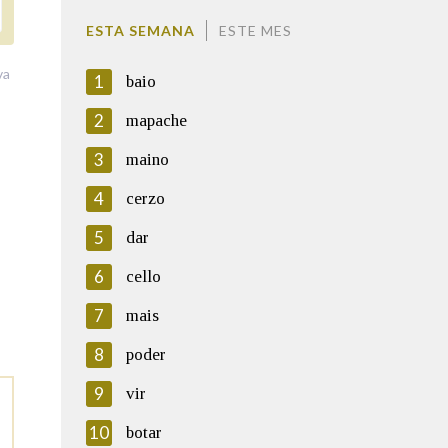
ESTA SEMANA
ESTE MES
va
1
baio
2
mapache
3
maino
4
cerzo
5
dar
6
cello
7
mais
8
poder
9
vir
10
botar