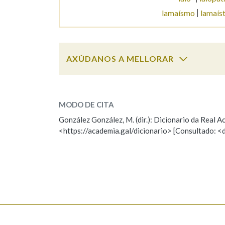
lamaísmo
lamaís
Marcas gramaticais
AXÚDANOS A MELLORAR
lamaguento
SOBRE A PALABRA:
MODO DE CITA
ESCOLLE UNHA OPCIÓN:
González González, M. (dir.): Dicionario da Real
<https://academia.gal/dicionario> [Consultado: <
Observación
Hai un erro na palabra
Falta unha voz
Nome
Apelido
Enderezo electrónico