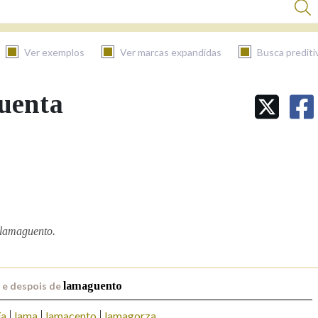
Ver exemplos
Ver marcas expandidas
Busca prediti
guenta
BUSCAR NO CONTIDO
Nas definicións
Nos exemplos
 lamaguento.
Na fraseoloxía
 e despois de
lamaguento
ía
lama
lamacento
lamagorza