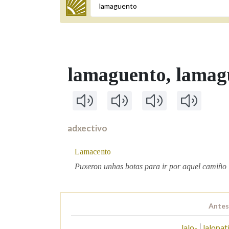
Termo a buscar
lamaguento
, lama
BUSCAR NOS LEMAS
Comeza por
adxectivo
Remata por
Lamacento
Puxeron unhas botas para ir por aquel camiño
Contén
Antes
OUTRAS OPCIÓNS DE BUSCA
lalo-
lalopat